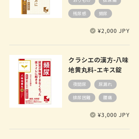
おりもの
排尿痛
残尿感
頻尿
通
¥2,000 JPY
常
価
格
クラシエの漢方-八味
地黄丸料-エキス錠
夜間尿
尿漏れ
排尿困難
腰痛
通
¥3,000 JPY
常
価
格