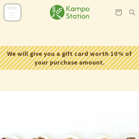
コンテ
カ
ンツに
MENU
ー
進む
ト
We will give you a gift card worth 10% of
your purchase amount.