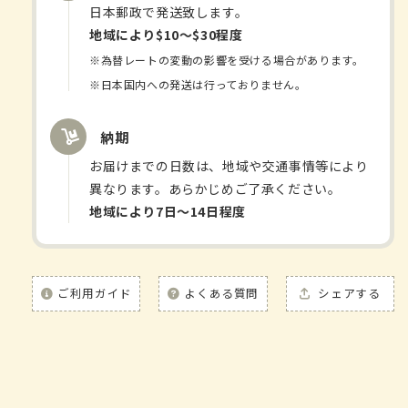
キ
キ
日本郵政で発送致します。
ス
ス
地域により$10〜$30程度
錠
錠
※為替レートの変動の影響を受ける場合があります。
の
の
※日本国内への発送は行っておりません。
数
数
量
量
納期
を
を
減
増
お届けまでの日数は、地域や交通事情等により
ら
や
異なります。あらかじめご了承ください。
す
す
地域により7日〜14日程度
ご利用ガイド
よくある質問
シェアする