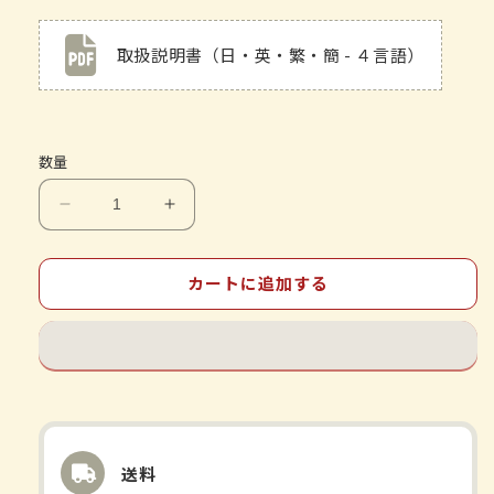
取扱説明書（日・英・繁・簡 - ４言語）
数量
ク
ク
ラ
ラ
シ
シ
カートに追加する
エ
エ
の
の
漢
漢
方-
方-
猪
猪
苓
苓
湯-
湯-
送料
エ
エ