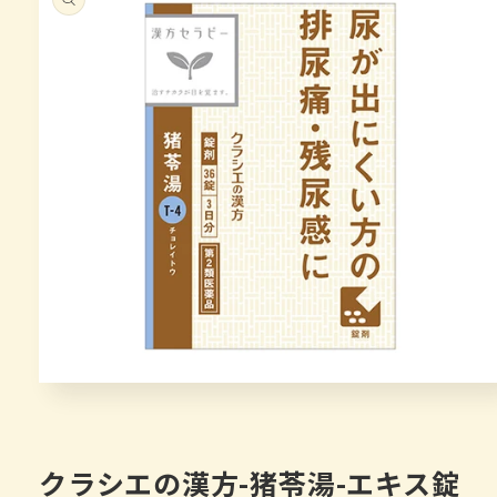
キップ
モ
ー
ダ
ル
で
クラシエの漢方-猪苓湯-エキス錠
メ