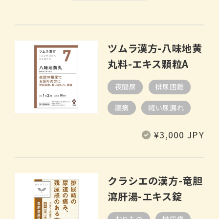
ツムラ漢方-八味地黄
丸料-エキス顆粒A
夜間尿
排尿困難
腰痛
軽い尿漏れ
通
¥3,000 JPY
常
価
格
クラシエの漢方-竜胆
瀉肝湯-エキス錠