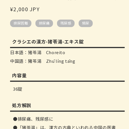
デ
通
¥2,000 JPY
ィ
ア
常
(1)
排尿困難
排尿痛
残尿感
頻尿
価
を
開
格
く
クラシエの漢方-猪苓湯-エキス錠
日本語：猪苓湯 Choreito
中国語：豬苓湯 Zhū líng tāng
内容量
36錠
処方解説
排尿痛、残尿感に
「猪苓湯」は、漢方の古典といわれる中国の医書