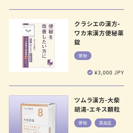
常
価
格
クラシエの漢方-
ワカ末漢方便秘薬
錠
便秘
通
¥3,000 JPY
常
価
格
ツムラ漢方-大柴
胡湯-エキス顆粒
便秘
高血圧