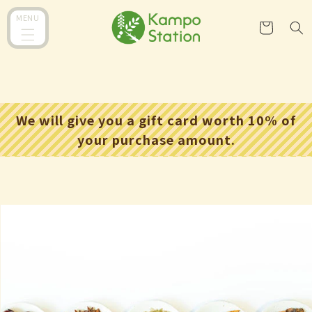
コンテ
カ
ンツに
MENU
ー
進む
ト
We will give you a gift card worth 10% of
your purchase amount.