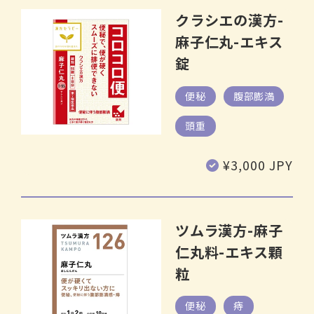
クラシエの漢方-
麻子仁丸-エキス
錠
便秘
腹部膨満
頭重
通
¥3,000 JPY
常
価
格
ツムラ漢方-麻子
仁丸料-エキス顆
粒
便秘
痔