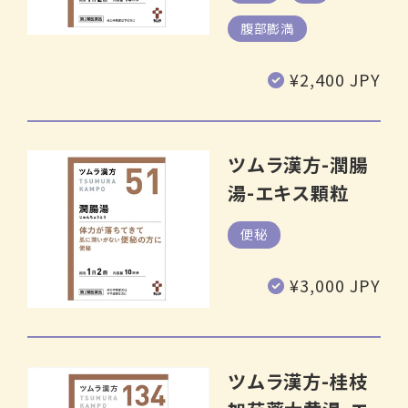
腹部膨満
通
¥2,400 JPY
常
価
格
ツムラ漢方-潤腸
湯-エキス顆粒
便秘
通
¥3,000 JPY
常
価
格
ツムラ漢方-桂枝