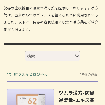
レ
ク
便秘の症状緩和に役立つ漢方薬を提供しております。漢方
シ
薬は、古来から体のバランスを整えるために利用されてき
ョ
ました。以下に、便秘の症状緩和に役立つ漢方薬をご紹介
ン
:
させて頂きます。
検索
絞り込みと並び替え
19個の商品
ツムラ漢方-防風
通聖散-エキス顆