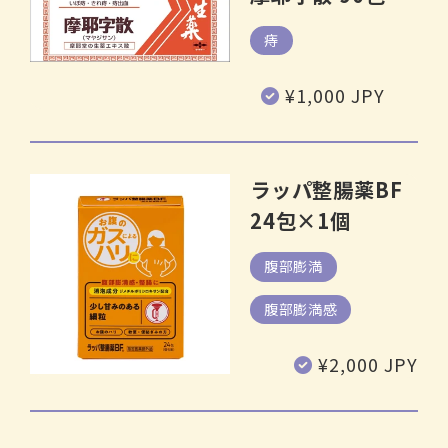
痔
通
¥1,000 JPY
常
価
格
ラッパ整腸薬BF
24包×1個
腹部膨満
腹部膨満感
通
¥2,000 JPY
常
価
格