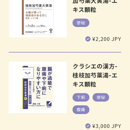
加芍薬大黄湯-エ
キス顆粒
便秘
通
¥2,200 JPY
常
価
格
クラシエの漢方-
桂枝加芍薬湯-エ
キス顆粒
下痢
便秘
腹痛
通
¥3,000 JPY