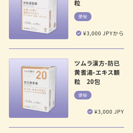
粒
便秘
通
¥3,000 JPYから
常
価
格
ツムラ漢方-防已
黄耆湯-エキス顆
粒 20包
便秘
通
¥3,000 JPY
常
価
格