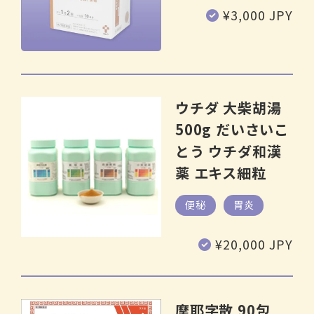
通
¥3,000 JPY
常
価
格
ウチダ 大柴胡湯
500g だいさいこ
とう ウチダ和漢
薬 エキス細粒
便秘
胃炎
通
¥20,000 JPY
常
価
格
摩耶字散 90包