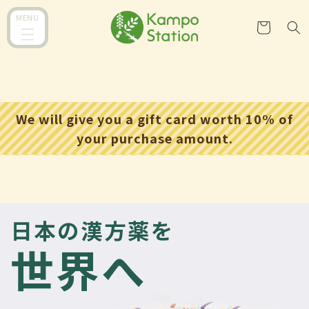
コンテ
カ
ンツに
MENU
ー
進む
ト
We will give you a gift card worth 10% of
your purchase amount.
日本の漢方薬を
世界へ