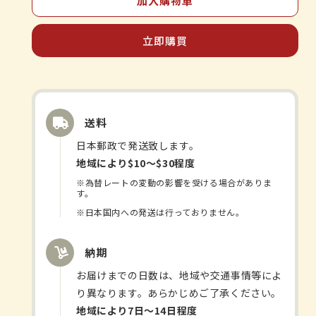
加入購物車
本
本
堂
堂
立即購買
Jabara
Jabara
10
10
包
包
數
數
量
量
送料
減
增
日本郵政で発送致します。
少
加
地域により$10〜$30程度
※為替レートの変動の影響を受ける場合がありま
す。
※日本国内への発送は行っておりません。
納期
お届けまでの日数は、地域や交通事情等によ
り異なります。あらかじめご了承ください。
地域により7日〜14日程度