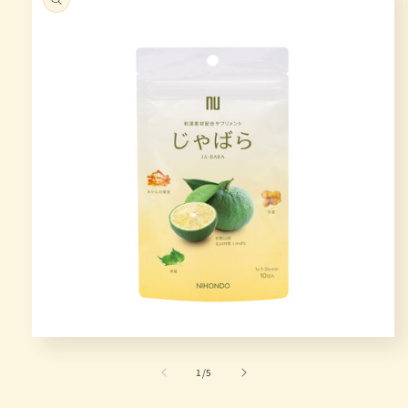
在
互
/
1
/
5
動
視