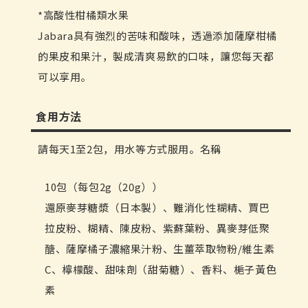
*高酸性柑橘類水果
Jabara具有強烈的苦味和酸味，透過添加薩摩柑橘
的果皮和果汁，製成清爽易飲的口味，讓您每天都
可以享用。
食用方法
請每天1至2包，用水等方式服用。名稱
10包（每包2g（20g））
還原麥芽糖漿（日本製）、難消化性糊精、賈巴
拉皮粉、糊精、陳皮粉、紫蘇葉粉、異麥芽低聚
醣、薩摩橘子濃縮果汁粉、生薑萃取物粉/維生素
C、檸檬酸、甜味劑（甜菊糖）、香料、梔子黃色
素