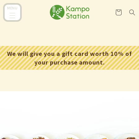
跳至內
購
MENU
容
物
車
We will give you a gift card worth 10% of
your purchase amount.