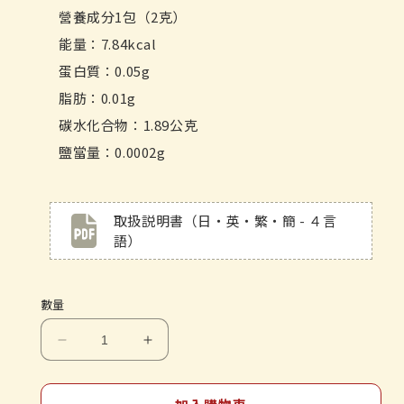
營養成分1包（2克）
能量：7.84kcal
蛋白質：0.05g
脂肪：0.01g
碳水化合物：1.89公克
鹽當量：0.0002g
取扱説明書（日・英・繁・簡 - ４言
語）
數量
藥
藥
久
久
日
日