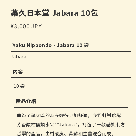
窗
中
藥久日本堂 Jabara 10包
開
啟
定
¥3,000 JPY
多
媒
價
體
檔
Yaku Nippondo - Jabara 10 袋
案
1
Jabara
內容
10 袋
產品介紹
為了讓灰暗的時光變得更加舒適，我們針對珍稀
芳香酸柑橘類水果*“Jabara”，打造了一款基於東方
哲學的產品，由柑橘皮、紫蘇和生薑混合而成。