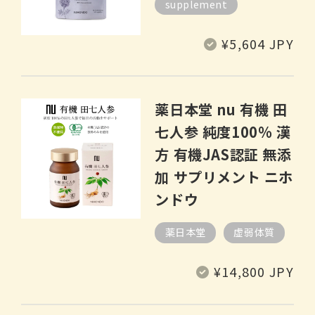
supplement
定
¥5,604 JPY
價
薬日本堂 nu 有機 田
七人参 純度100% 漢
方 有機JAS認証 無添
加 サプリメント ニホ
ンドウ
薬日本堂
虚弱体質
定
¥14,800 JPY
價