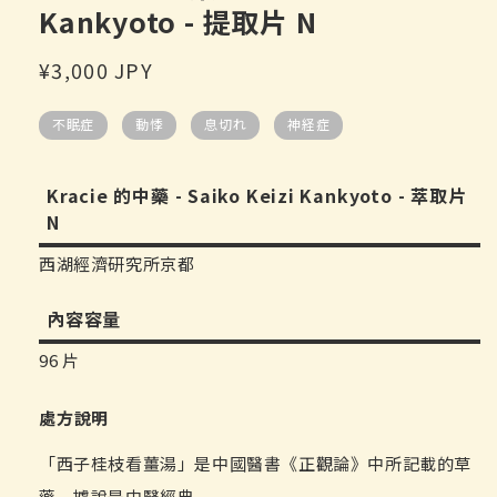
中
Kankyoto - 提取片 N
開
啟
定
¥3,000 JPY
多
媒
價
體
不眠症
動悸
息切れ
神経症
檔
案
1
Kracie 的中藥 - Saiko Keizi Kankyoto - 萃取片
N
西湖經濟研究所京都
內容容量
96 片
處方說明
「西子桂枝看薑湯」是中國醫書《正觀論》中所記載的草
藥，據說是中醫經典。