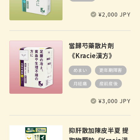
定
¥2,000 JPY
價
當歸芍藥散片劑
《Kracie漢方》
めまい
更年期障害
月経痛
産前産後
定
¥3,000 JPY
價
抑肝散加陳皮半夏 提