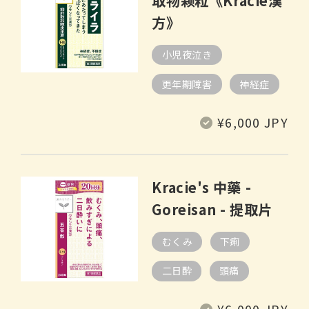
取物颗粒《Kracie漢
方》
小児夜泣き
更年期障害
神経症
定
¥6,000 JPY
價
Kracie's 中藥 -
Goreisan - 提取片
むくみ
下痢
二日酔
頭痛
定