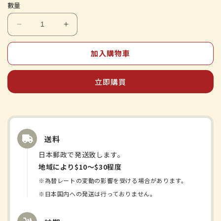
數量
Kracie&#39;s
Kracie&#39;s
中
中
加入購物車
藥
藥
-
-
Saiko
Saiko
立即購買
Keizi
Keizi
Kankyoto
Kankyoto
-
-
提
提
取
取
送料
片
片
日本郵政で発送致します。
N
N
地域により$10〜$30程度
數
數
量
量
※為替レートの変動の影響を受ける場合があります。
減
增
※日本国内への発送は行っておりません。
少
加