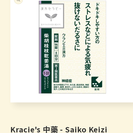
在
互
動
視
Kracie's 中藥 - Saiko Keizi
窗