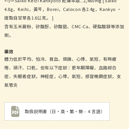
<小>Saiko Keizi Kankyoto 乾燥萃取...2,480mg [Saiko
4.8g，Keihi，黃芩，Borei，Calocon 各2.4g，Kankyo ・
提取自甘草各1.6公克。 ]
含有玉米澱粉、矽酸酐、矽酸鋁、CMC-Ca、硬脂酸鎂等添加
劑。
藥效
體力低於平均、怕冷、貧血、煩躁、心悸、氣短、有時疲
倦、頭汗、口乾，但有以下症狀：更年期障礙、血路綜合
症、失眠者症狀，神經症，心悸，氣短，感冒晚期症狀，支
氣管炎
取扱説明書（日・英・繁・簡 - ４言語）