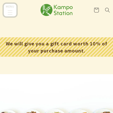
跳至內
購
MENU
容
物
車
We will give you a gift card worth 10% of
your purchase amount.