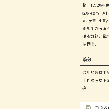
物…1,920毫
提取自蒼術、厚朴
克、大棗、生薑各0
添加劑含有滑石
硬脂酸鎂、纖
棕櫚蠟。
藥效
適用於體質中
士伴隨有以下
痛
取扱説