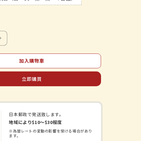
胃
苓
湯
加入購物車
提
取
立即購買
物
EX
片
劑
日本郵政で発送致します。
《Kracie
地域により$10〜$30程度
漢
方》
※為替レートの変動の影響を受ける場合があり
ます。
數