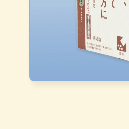
在
互
動
視
窗
中
開
啟
多