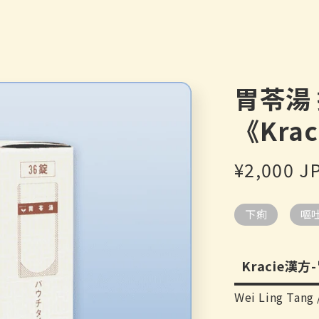
胃苓湯
《Kra
定
¥2,000 J
價
下痢
嘔
Kracie漢
Wei Ling Tang /