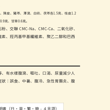
克
、陳皮、豬苓、澤瀉、白術、茯苓各1.5克、桂皮1.2
.9克、甘草0.6克。
粉、交聯 CMC-Na、CMC-Ca、二氧化矽、
維素、羥丙基甲基纖維素、聚乙二醇和巴西
等、有水樣腹瀉、嘔吐、口渴、尿量減少人
症狀：誤食、中暑、腹冷、急性胃腸炎、腹
明書（日・英・繁・簡 - ４言語）