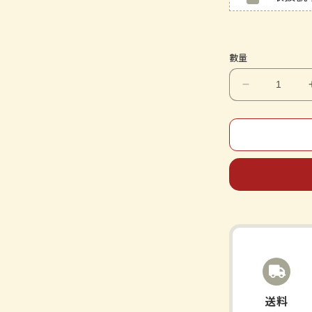
數量
胃
苓
湯
提
取
物
EX
片
劑
《Kracie
漢
方》
送料
數