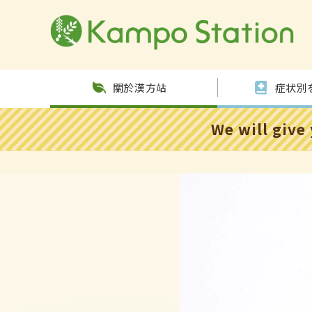
跳至內
容
關於漢方站
症状別
We will give