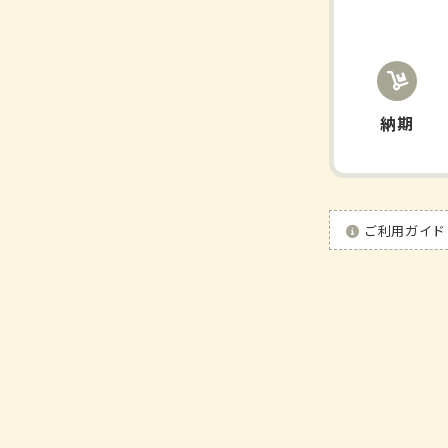
量
減
少
納期
ご利用ガイド