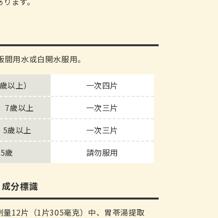
あります。
或飯間用水或白開水服用。
5歲以上）
一次四片
、7歲以上
一次三片
、5歲以上
一次三片
5歲
請勿服用
、成分標識
量12片（1片305毫克）中、胃苓湯提取