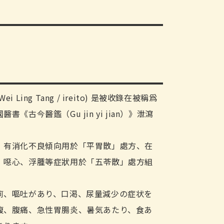
i Ling Tang / ireito) 是被收錄在被稱爲
書《古今醫鑑（Gu jin yi jian）》泄瀉
、有消化不良傾向用於「平胃散」處方、在
、噁心、浮腫等症狀用於「五苓散」處方組
痢、嘔吐があり、口渇、尿量減少の症状を
腹、腹痛、急性胃腸炎、暑気あたり、食あ