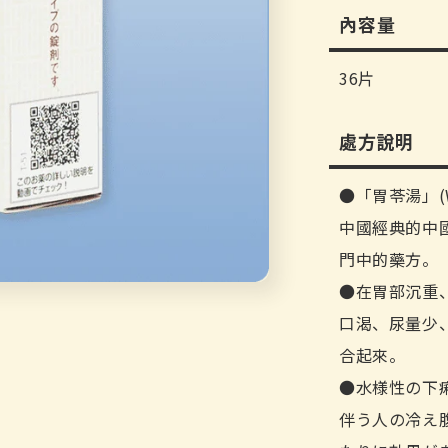
內容量
36片
處方說明
「胃苓湯」(We
中國經典的中國醫
門中的藥方。
在胃部沉重
口渴、尿量少
合起來。
水様性の下
伴う人の冷え