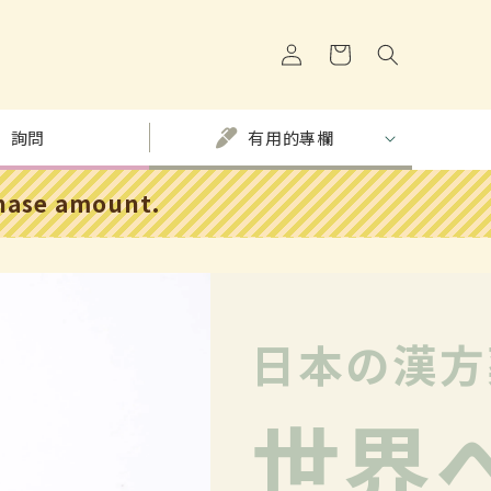
購
登
物
入
車
詢問
有用的專欄
chase amount.
日本の漢方
世界