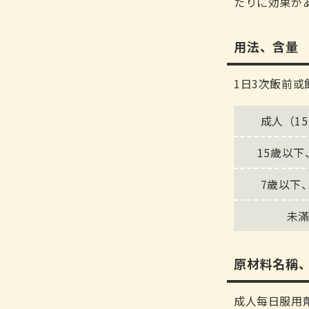
たりに効果が
用法、含量
1日3次飯前
成人（1
15歲以下
7歲以下
未滿
原材料名稱
成人每日服用劑