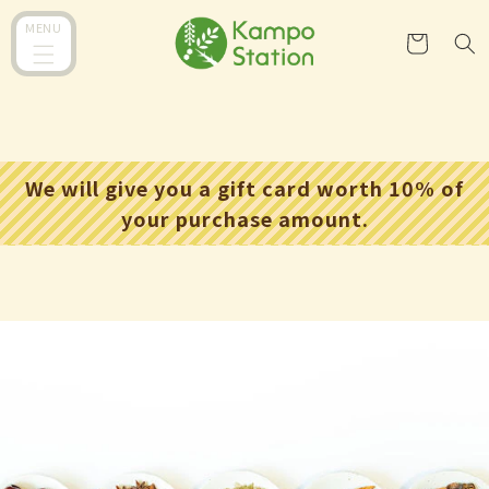
跳至內
購
MENU
容
物
車
We will give you a gift card worth 10% of
your purchase amount.