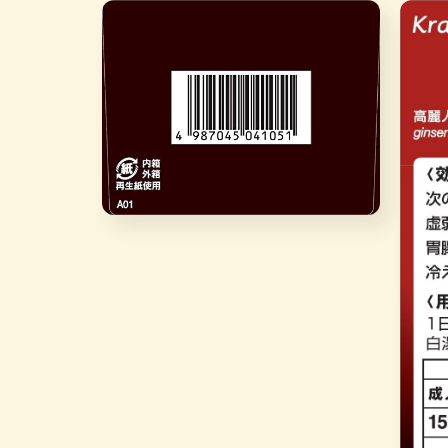
在
4
多
互
媒
動
體
視
檔
窗
案
中
6
開
啟
多
媒
體
檔
在
案
互
7
動
視
窗
中
開
啟
多
媒
體
檔