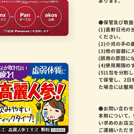
あります。
●保管及び取扱
(1)直射日光
ください。
(2)小児の手
(3)他の容器
(誤用の原因に
(4)使用期限
(5)1包を分
て保管し、2日
た場合には服用
●お問い合わせ
本剤について、
い求めのお店又
ご連絡いただき