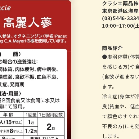
クラシエ薬品株
東京都港区海岸3-2
(03)5446-333
10:00~17:
商品紹介
●虚弱体質(体
を感じる方)や
(食欲が進まな
ます。
冷え症(身体が
良(貧血や、低
で顔色のすぐれ
不良の方)にも
します。