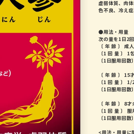
虚弱体質、肉体
色不良、冷え症
●用法・用量
次の量を1日2
〔 年 齢 〕 成
〔1 回 量 〕 1
〔1日服用回数〕
〔 年 齢 〕 1
〔1 回 量 〕 1/
〔1日服用回数〕
〔 年 齢 〕 8
〔1 回 量 〕
〔1日服用回数
<用法・用量に