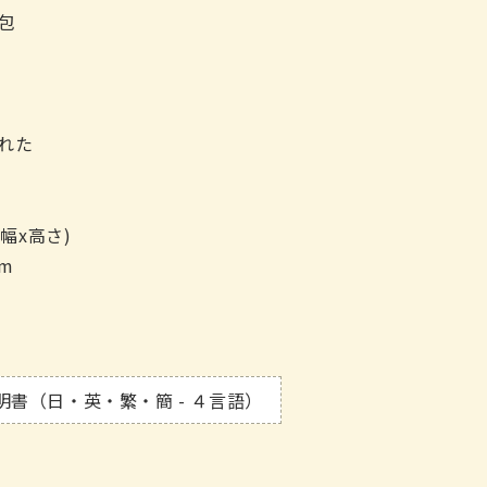
0包
れた
幅x高さ)
cm
明書（日・英・繁・簡 - ４言語）