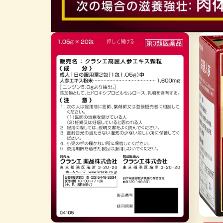
在
互
動
視
窗
中
開
啟
多
媒
體
檔
案
1
在