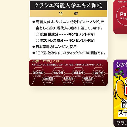
在
互
互
動
動
視
視
窗
窗
中
中
開
開
在
啟
啟
互
多
多
動
媒
媒
視
體
體
窗
檔
檔
在
中
案
案
互
3
開
2
動
啟
視
多
窗
媒
在
中
體
互
開
檔
動
啟
案
視
多
5
窗
媒
中
體
開
檔
啟
案