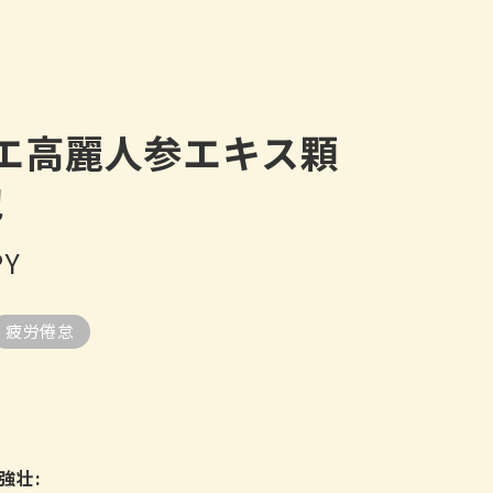
エ高麗人参エキス顆
包
PY
疲労倦怠
強壮: