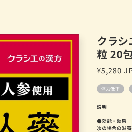
クラシ
粒 20
定
¥5,280 J
價
体力低下
説明
●効能・効果
次の場合の滋養