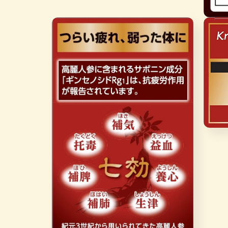
案
8
在
互
動
視
窗
中
開
啟
多
媒
體
檔
在
案
互
9
動
視
窗
中
開
啟
多
媒