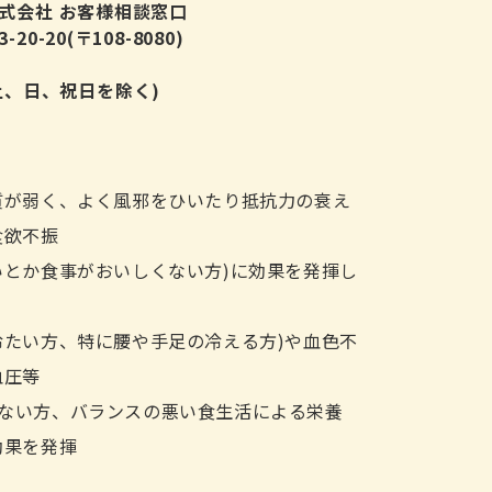
式会社 お客様相談窓口
0-20(〒108-8080)
4
00(土、日、祝日を除く)
質が弱く、よく風邪をひいたり抵抗力の衰え
食欲不振
いとか食事がおいしくない方)に効果を発揮し
冷たい方、特に腰や手足の冷える方)や血色不
血圧等
ない方、バランスの悪い食生活による栄養
効果を発揮