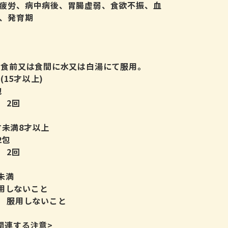
疲労、病中病後、胃腸虚弱、食欲不振、血
、発育期
回食前又は食間に水又は白湯にて服用。
人(15才以上)
包
 2回
5才未満8才以上
2包
 2回
才未満
 服用しないこと
〕 服用しないこと
関連する注意>