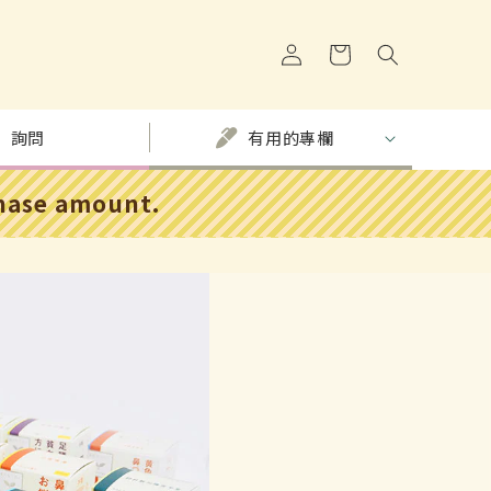
購
登
物
入
車
詢問
有用的專欄
chase amount.