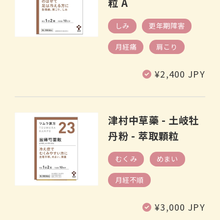
粒 A
しみ
更年期障害
月経痛
肩こり
定
¥2,400 JPY
價
津村中草藥 - 土岐牡
丹粉 - 萃取顆粒
むくみ
めまい
月経不順
定
¥3,000 JPY
價