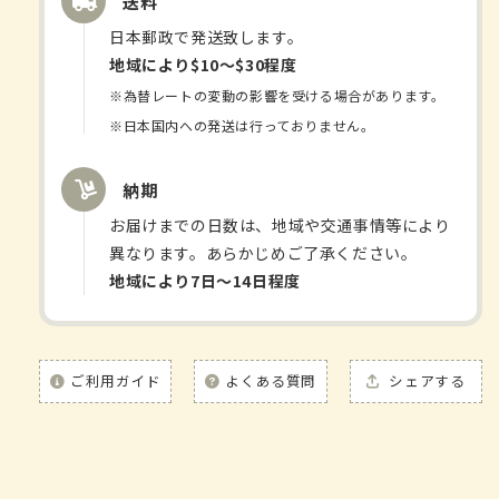
送料
數
數
日本郵政で発送致します。
量
量
地域により$10〜$30程度
減
增
※為替レートの変動の影響を受ける場合があります。
少
加
※日本国内への発送は行っておりません。
納期
お届けまでの日数は、地域や交通事情等により
異なります。あらかじめご了承ください。
地域により7日〜14日程度
ご利用ガイド
よくある質問
シェアする