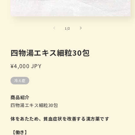
在
互
/
1
/
2
動
視
窗
中
四物湯エキス細粒30包
開
啟
定
¥4,000 JPY
多
媒
價
體
冷え症
檔
案
1
商品紹介
四物湯エキス細粒30包
体をあたため、貧血症状を改善する漢方薬です
【働き】