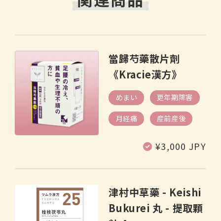
當歸芍藥散片劑
《Kracie漢方》
めまい
更年期障害
月経痛
産前産後
定
¥3,000 JPY
價
津村中草藥 - Keishi
Bukurei 丸 - 提取顆