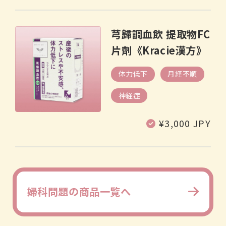
芎歸調血飲 提取物FC
片劑《Kracie漢方》
体力低下
月経不順
神経症
定
¥3,000 JPY
價
婦科問題の商品一覧へ