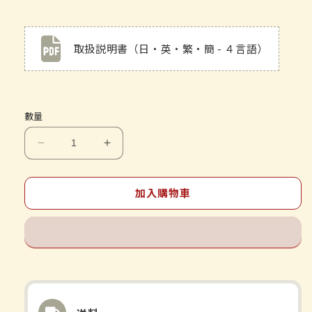
取扱説明書（日・英・繁・簡 - ４言語）
數量
四
四
物
物
湯
湯
加入購物車
エ
エ
キ
キ
ス
ス
細
細
粒
粒
30
30
包
包