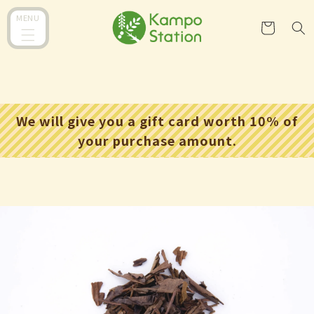
跳至內
購
MENU
容
物
車
We will give you a gift card worth 10% of
your purchase amount.