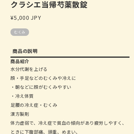
クラシエ当帰芍薬散錠
開
啟
定
¥5,000 JPY
多
媒
價
體
むくみ
檔
案
1
商品の説明
商品紹介
水分代謝を上げる
顔・手足などのむくみや冷えに
・朝などに顔がむくみやすい
・冷え体質
足腰の冷え症・むくみ
漢方製剤
体力虚弱で、冷え症で貧血の傾向があり疲労しやすく、
ときに下腹部痛、頭重、めまい、