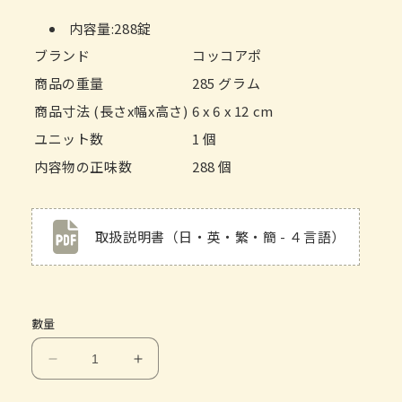
内容量:288錠
ブランド
コッコアポ
商品の重量
285 グラム
商品寸法 (長さx幅x高さ)
6 x 6 x 12 cm
ユニット数
1 個
内容物の正味数
288 個
取扱説明書（日・英・繁・簡 - ４言語）
數量
ク
ク
ラ
ラ