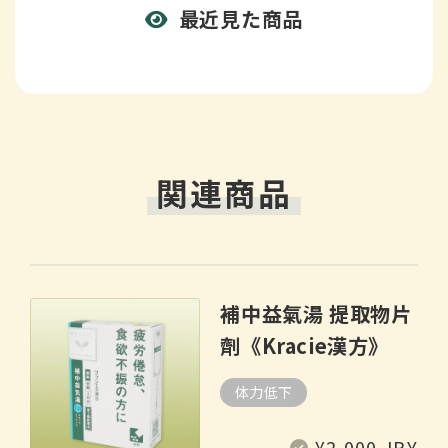
最近見た商品
関連商品
補中益氣湯 提取物片
劑《Kracie漢方》
体力低下
定
¥2,000 JPY