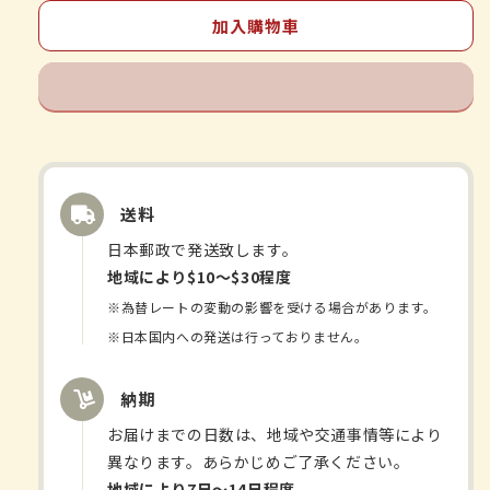
シ
シ
加入購物車
エ
エ
当
当
帰
帰
芍
芍
薬
薬
散
散
送料
錠
錠
數
數
日本郵政で発送致します。
量
量
地域により$10〜$30程度
減
增
※為替レートの変動の影響を受ける場合があります。
少
加
※日本国内への発送は行っておりません。
納期
お届けまでの日数は、地域や交通事情等により
異なります。あらかじめご了承ください。
地域により7日〜14日程度