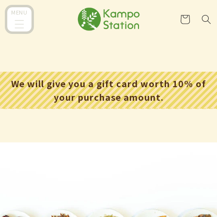
跳至內
購
MENU
容
物
車
We will give you a gift card worth 10% of
your purchase amount.