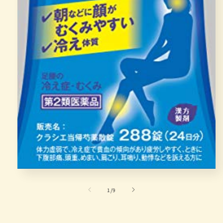
在
互
/
1
/
9
動
視
窗
中