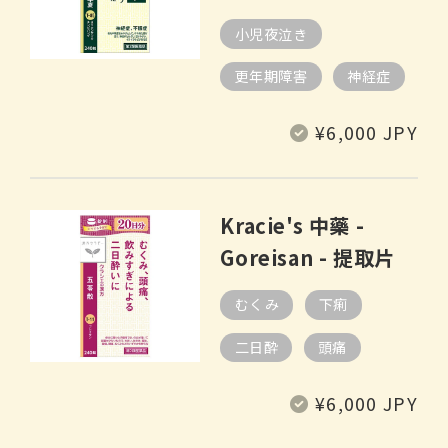
小児夜泣き
更年期障害
神経症
定
¥6,000 JPY
價
Kracie's 中藥 -
Goreisan - 提取片
むくみ
下痢
二日酔
頭痛
定
¥6,000 JPY
價