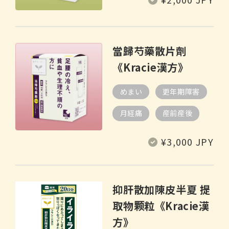
價
當歸芍藥散片劑
《Kracie漢方》
めまい
更年期障害
月経痛
産前産後
定
¥3,000 JPY
價
抑肝散加陳皮半夏 提
取物颗粒《Kracie漢
方》