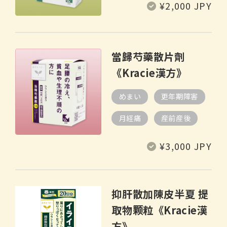
定
¥2,000 JPY
價
當歸芍藥散片劑
《Kracie漢方》
めまい
更年期障害
月経痛
産前産後
定
¥3,000 JPY
價
抑肝散加陳皮半夏 提
取物颗粒《Kracie漢
方》