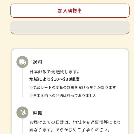
清
清
飲
飲
加入購物車
エ
エ
キ
キ
ス
ス
錠
錠
J
J
120
120
錠
錠
送料
數
數
日本郵政で発送致します。
量
量
地域により$10〜$30程度
減
增
※為替レートの変動の影響を受ける場合があります。
少
加
※日本国内への発送は行っておりません。
納期
お届けまでの日数は、地域や交通事情等により
異なります。あらかじめご了承ください。