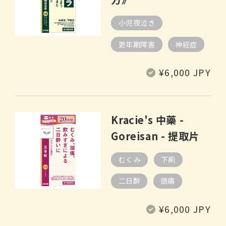
小児夜泣き
更年期障害
神経症
定
¥6,000 JPY
價
Kracie's 中藥 -
Goreisan - 提取片
むくみ
下痢
二日酔
頭痛
定
¥6,000 JPY
價