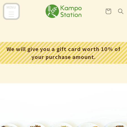
跳至內
購
MENU
容
物
車
We will give you a gift card worth 10% of
your purchase amount.