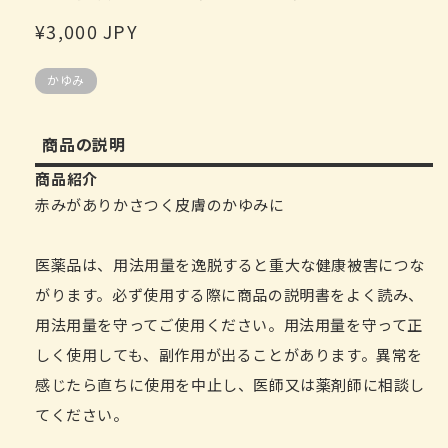
中
開
定
¥3,000 JPY
啟
價
多
媒
かゆみ
體
檔
案
商品の説明
1
商品紹介
赤みがありかさつく皮膚のかゆみに
医薬品は、用法用量を逸脱すると重大な健康被害につな
がります。必ず使用する際に商品の説明書をよく読み、
用法用量を守ってご使用ください。用法用量を守って正
しく使用しても、副作用が出ることがあります。異常を
感じたら直ちに使用を中止し、医師又は薬剤師に相談し
てください。