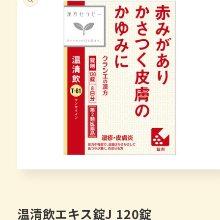
在
互
動
視
温清飲エキス錠J 120錠
窗