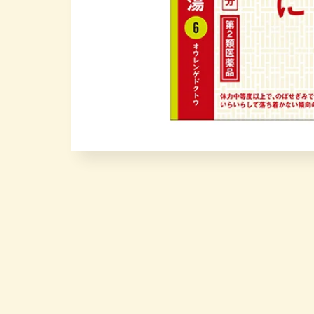
在
互
動
視
窗
中
開
啟
多
媒
體
檔