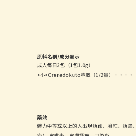
案
1
原料名稱/成分顯示
成人每日3包（1包1.0g）
<小>Orenedokuto萃取（1/2量）・・
藥效
體力中等或以上的人出現煩躁、臉紅、煩躁
疹/。皮膚炎、皮膚搔癢、口腔炎