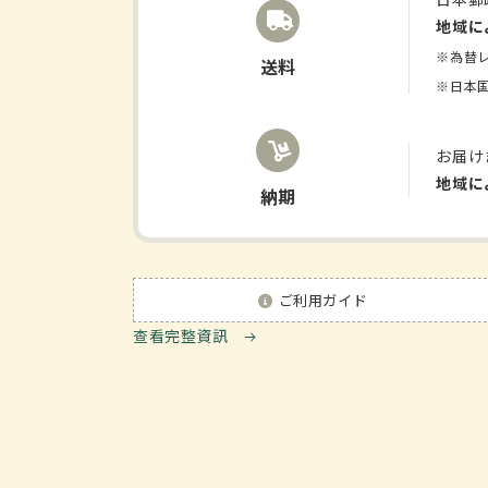
數
數
地域に
量
量
※為替
送料
減
增
※日本
少
加
お届け
地域に
納期
ご利用ガイド
查看完整資訊