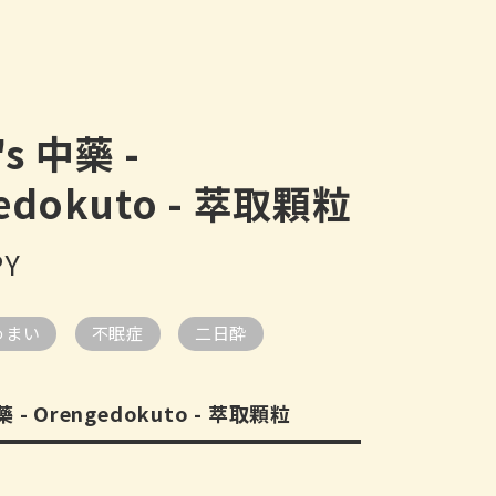
's 中藥 -
edokuto - 萃取顆粒
PY
めまい
不眠症
二日酔
藥 - Orengedokuto - 萃取顆粒