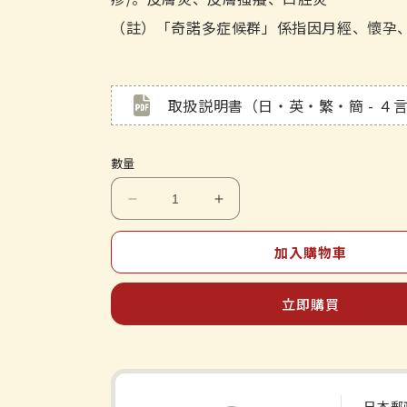
（註）「奇諾多症候群」係指因月經、懷孕
取扱説明書（日・英・繁・簡 - ４
數量
Kracie&#39;s
Kracie&#39;s
中
中
加入購物車
藥
藥
-
-
Orengedokuto
Orengedokuto
立即購買
-
-
萃
萃
取
取
顆
顆
粒
粒
日本郵