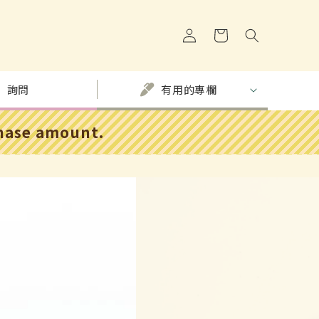
購
登
物
入
車
詢問
有用的專欄
chase amount.