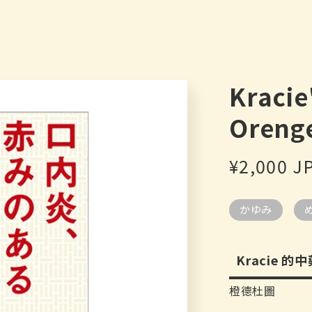
Kracie
Oreng
定
¥2,000 J
價
かゆみ
Kracie 的中
橙德杜圖