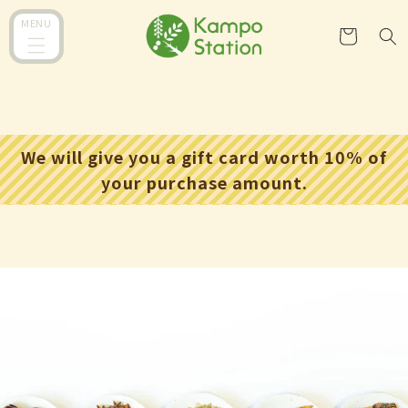
跳到内
购
MENU
容
物
车
We will give you a gift card worth 10% of
your purchase amount.