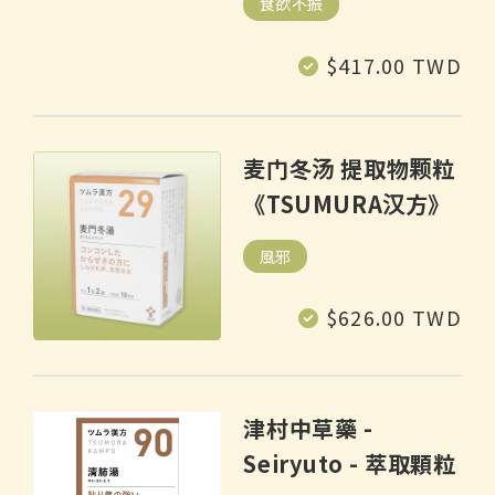
食欲不振
常
$417.00 TWD
规
价
格
麦门冬汤 提取物颗粒
《TSUMURA汉方》
風邪
常
$626.00 TWD
规
价
格
津村中草藥 -
Seiryuto - 萃取顆粒