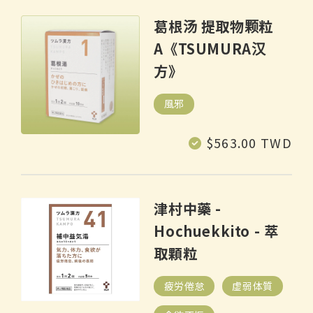
葛根汤 提取物颗粒
A《TSUMURA汉
方》
風邪
常
$563.00 TWD
规
价
格
津村中藥 -
Hochuekkito - 萃
取顆粒
疲労倦怠
虚弱体質