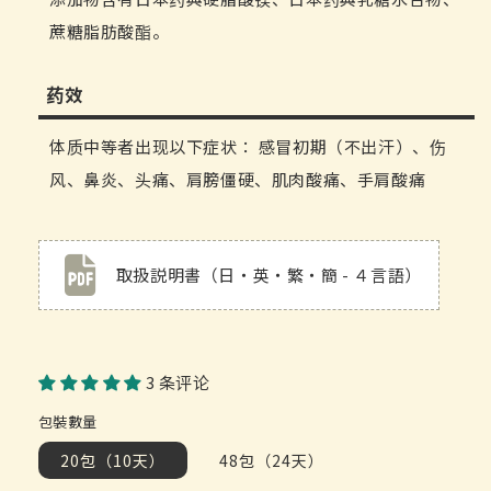
蔗糖脂肪酸酯。
药效
体质中等者出现以下症状： 感冒初期（不出汗）、伤
风、鼻炎、头痛、肩膀僵硬、肌肉酸痛、手肩酸痛
取扱説明書（日・英・繁・簡 - ４言語）
3 条评论
包裝數量
20包（10天）
48包（24天）