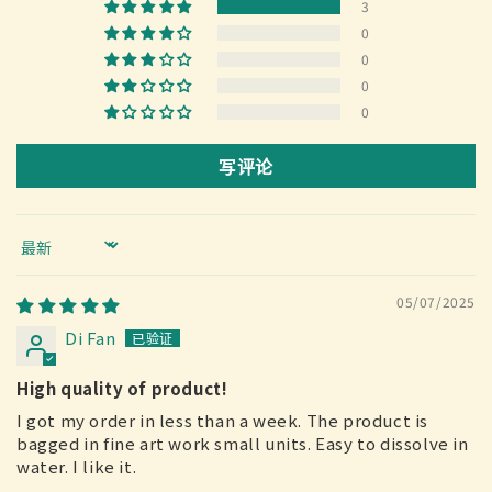
3
0
0
0
0
写评论
Sort by
05/07/2025
Di Fan
High quality of product!
I got my order in less than a week. The product is
bagged in fine art work small units. Easy to dissolve in
water. I like it.