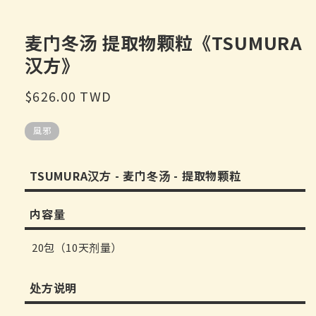
口
中
麦门冬汤 提取物颗粒《TSUMURA
打
开
汉方》
媒
体
文
常
$626.00 TWD
件
规
1
風邪
价
格
TSUMURA汉方 - 麦门冬汤 - 提取物颗粒
内容量
20包（10天剂量）
处方说明