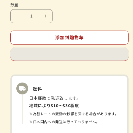
数量
减
增
少
加
麦
麦
添加到购物车
门
门
冬
冬
汤
汤
提
提
取
取
物
物
送料
颗
颗
粒
粒
日本郵政で発送致します。
《TSUMURA
《TSUMURA
地域により$10〜$30程度
汉
汉
※為替レートの変動の影響を受ける場合があります。
方》
方》
※日本国内への発送は行っておりません。
的
的