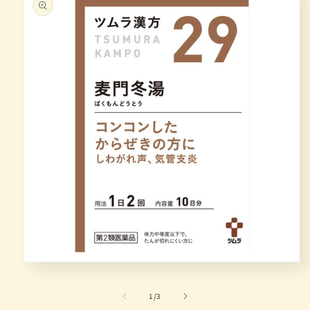
在
模
态
/
1
/
3
窗