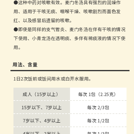
这种中药对咳嗽有效。麦门冬汤具有强烈的润燥作
用、适用于干咳无痰、咽喉干燥、咳嗽剧烈而面色发
红、以及感冒后遗留的咳嗽。
即使是同样的支气管炎、麦门冬汤在伴有干咳的情况
下使用、小青龙汤在透明痰、多伴有稀痰液的情况下使
用。
用法、含量
1日2次饭前或饭间用水或白开水服用。
成人（15岁以上）
毎次 1包（2.25克）
15岁以下、7岁以上
毎次 2/3包
7岁以下、4岁以上
毎次 1/2包
4岁以下、2岁以上
毎次 1/3包