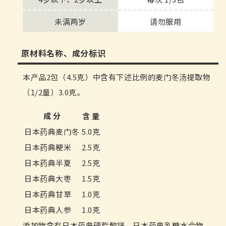
未满两岁
请勿服用
原材料名称、成分标识
本产品2包（4.5克）中含有下述比例的麦门冬汤提取物
（1/2量）3.0克。
成 分
含 量
日本药典麦门冬
5.0克
日本药典粳米
2.5克
日本药典半夏
2.5克
日本药典大枣
1.5克
日本药典甘草
1.0克
日本药典人参
1.0克
添加物含有日本药典硬脂酸镁、日本药典乳糖水合物、