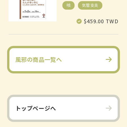
咳
気管支炎
常
$459.00 TWD
规
价
格
風邪の商品一覧へ
トップページへ