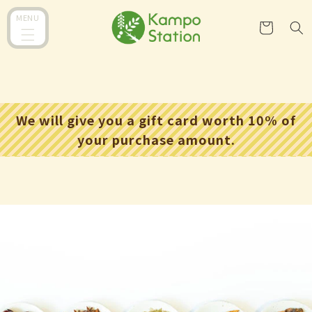
跳到内
购
MENU
容
物
车
We will give you a gift card worth 10% of
your purchase amount.