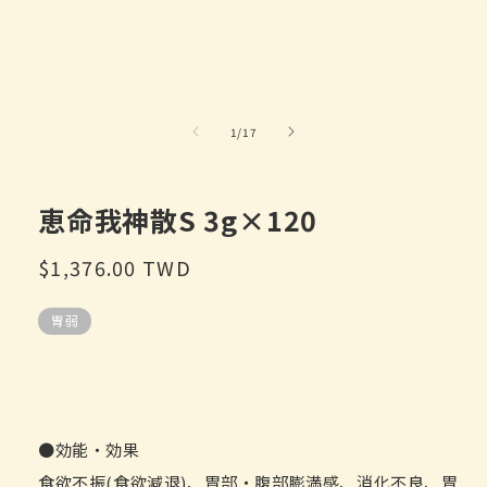
口
中
打
开
媒
体
/
1
/
17
文
件
1
恵命我神散S 3g×120
常
$1,376.00 TWD
规
胃弱
价
格
●効能・効果
食欲不振(食欲減退)、胃部・腹部膨満感、消化不良、胃