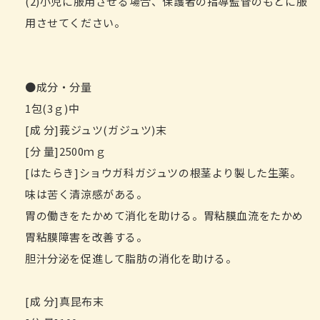
(2)小児に服用させる場合、保護者の指導監督のもとに服
用させてください。
●成分・分量
1包(3ｇ)中
[成 分]莪ジュツ(ガジュツ)末
[分 量]2500ｍｇ
[はたらき]ショウガ科ガジュツの根茎より製した生薬。
味は苦く清涼感がある。
胃の働きをたかめて消化を助ける。胃粘膜血流をたかめ
胃粘膜障害を改善する。
胆汁分泌を促進して脂肪の消化を助ける。
[成 分]真昆布末