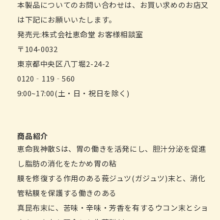
本製品についてのお問い合わせは、お買い求めのお店又
は下記にお願いいたします。
発売元:株式会社恵命堂 お客様相談室
〒104-0032
東京都中央区八丁堀2-24-2
0120‐119‐560
9:00~17:00(土・日・祝日を除く)
商品紹介
恵命我神散Sは、胃の働きを活発にし、胆汁分泌を促進
し脂肪の消化をたかめ胃の粘
膜を修復する作用のある莪ジュツ(ガジュツ)末と、消化
管粘膜を保護する働きのある
真昆布末に、苦味・辛味・芳香を有するウコン末とショ