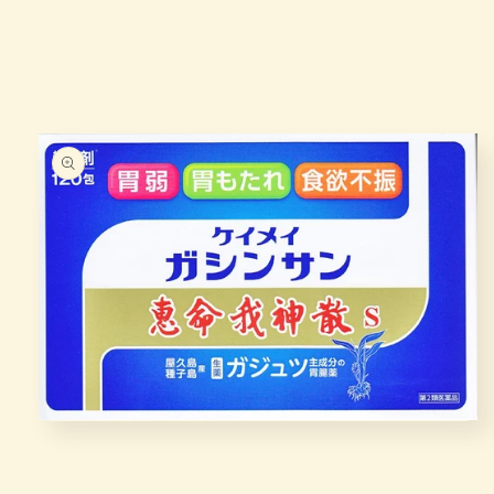
在
模
态
窗