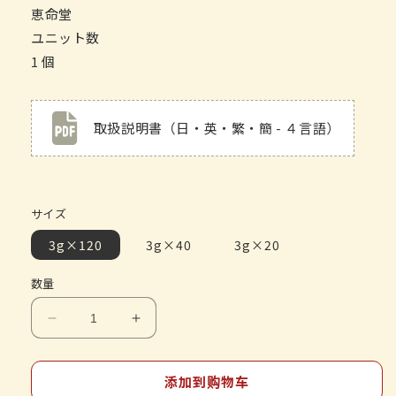
恵命堂
ユニット数
1 個
取扱説明書（日・英・繁・簡 - ４言語）
サイズ
3g×120
3g×40
3g×20
数量
减
增
少
加
恵
恵
添加到购物车