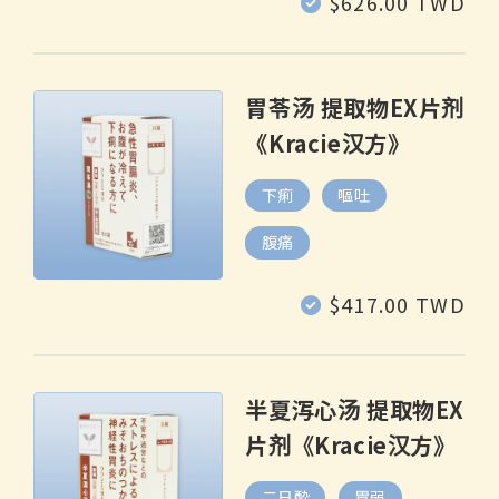
常
$626.00 TWD
规
价
格
胃苓汤 提取物EX片剂
《Kracie汉方》
下痢
嘔吐
腹痛
常
$417.00 TWD
规
价
格
半夏泻心汤 提取物EX
片剂《Kracie汉方》
二日酔
胃弱