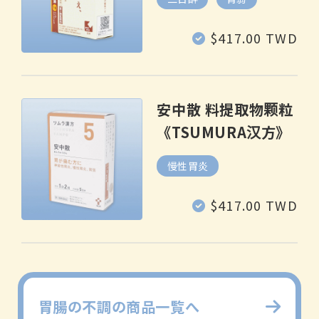
常
$417.00 TWD
规
价
格
安中散 料提取物颗粒
《TSUMURA汉方》
慢性胃炎
常
$417.00 TWD
规
价
格
胃腸の不調の商品一覧へ