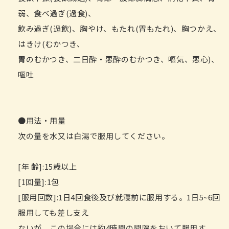
弱、食べ過ぎ(過食)、
飲み過ぎ(過飲)、胸やけ、もたれ(胃もたれ)、胸つかえ、
はきけ(むかつき、
胃のむかつき、二日酔・悪酔のむかつき、嘔気、悪心)、
嘔吐
●用法・用量
次の量を水又は白湯で服用してください。
[年 齢]:15歳以上
[1回量]:1包
[服用回数]:1日4回食後及び就寝前に服用する。1日5~6回
服用しても差し支え
ないが、この場合には約4時間の間隔をおいて服用す