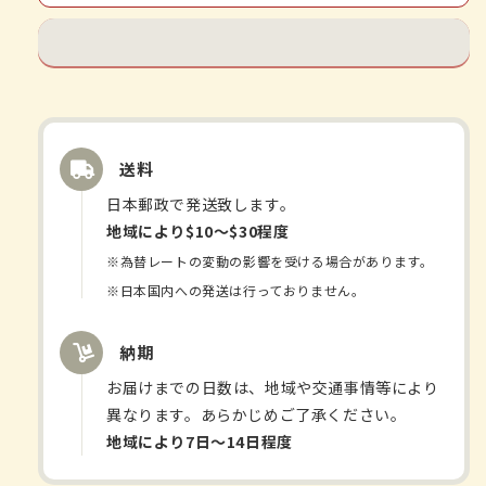
命
命
我
我
神
神
散
散
S
S
3g×120
3g×120
的
的
送料
数
数
日本郵政で発送致します。
量
量
地域により$10〜$30程度
※為替レートの変動の影響を受ける場合があります。
※日本国内への発送は行っておりません。
納期
お届けまでの日数は、地域や交通事情等により
異なります。あらかじめご了承ください。
地域により7日〜14日程度