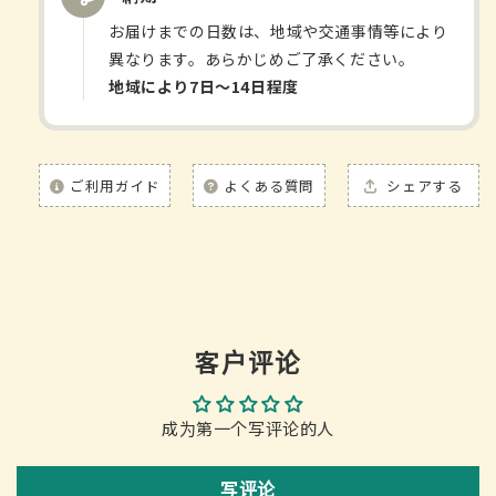
顆
顆
お届けまでの日数は、地域や交通事情等により
粒
粒
異なります。あらかじめご了承ください。
8
8
地域により7日〜14日程度
包
包
的
的
数
数
量
量
ご利用ガイド
よくある質問
シェアする
客户评论
成为第一个写评论的人
写评论