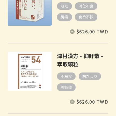
嘔吐
消化不良
胃痛
食欲不振
常
$626.00 TWD
规
价
格
津村漢方 - 抑肝散 -
萃取顆粒
不眠症
歯ぎしり
神経症
常
$626.00 TWD
规
价