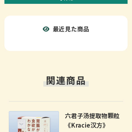
最近見た商品
関連商品
六君子汤提取物颗粒
《Kracie汉方》