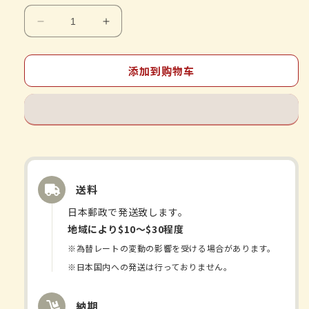
减
增
少
加
ク
ク
添加到购物车
ラ
ラ
シ
シ
エ
エ
漢
漢
方
方
竹
竹
送料
茹
茹
温
温
日本郵政で発送致します。
胆
胆
地域により$10〜$30程度
湯
湯
※為替レートの変動の影響を受ける場合があります。
エ
エ
※日本国内への発送は行っておりません。
キ
キ
ス
ス
納期