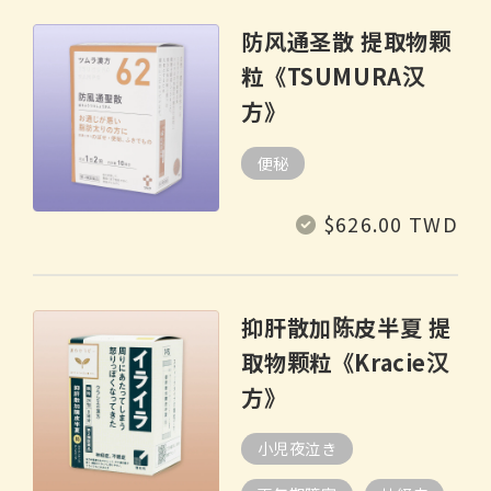
格
防风通圣散 提取物颗
粒《TSUMURA汉
方》
便秘
常
$626.00 TWD
规
价
格
抑肝散加陈皮半夏 提
取物颗粒《Kracie汉
方》
小児夜泣き