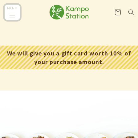
跳到内
购
MENU
容
物
车
We will give you a gift card worth 10% of
your purchase amount.