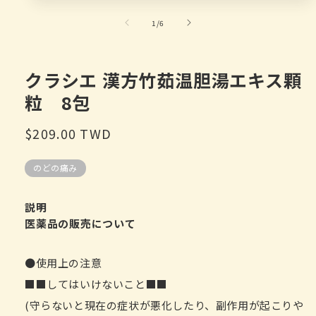
在
模
/
1
/
6
态
窗
口
中
クラシエ 漢方竹茹温胆湯エキス顆
打
粒 8包
开
媒
体
常
$209.00 TWD
文
规
件
1
のどの痛み
价
格
説明
医薬品の販売について
●使用上の注意
■■してはいけないこと■■
(守らないと現在の症状が悪化したり、副作用が起こりや