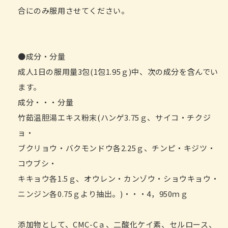
合にのみ服用させてください。
●成分・分量
成人1日の服用量3包(1包1.95ｇ)中、次の成分を含んでい
ます。
成分・・・分量
竹茹温胆湯エキス粉末(ハンゲ3.75ｇ、サイコ・チクジ
ョ・
ブクリョウ・バクモンドウ各2.25ｇ、チンピ・キジツ・
コウブシ・
キキョウ各1.5ｇ、オウレン・カンゾウ・ショウキョウ・
ニンジン各0.75ｇより抽出。)・・・4，950ｍｇ
添加物として、CMC-Cａ、二酸化ケイ素、セルロース、