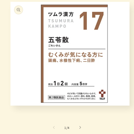
在
模
态
窗
/
1
/
4
口