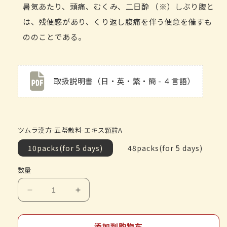
暑気あたり、頭痛、むくみ、二日酔 （※）しぶり腹と
は、残便感があり、くり返し腹痛を伴う便意を催すも
ののことである。
取扱説明書（日・英・繁・簡 - ４言語）
ツムラ漢方-五苓散料-エキス顆粒A
10packs(for 5 days)
48packs(for 5 days)
数量
减
增
少
加
ツ
ツ
添加到购物车