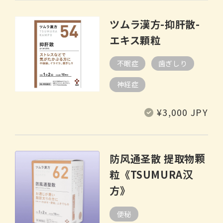
价
格
ツムラ漢方-抑肝散-
エキス顆粒
不眠症
歯ぎしり
神経症
常
¥3,000 JPY
规
价
格
防风通圣散 提取物颗
粒《TSUMURA汉
方》
便秘