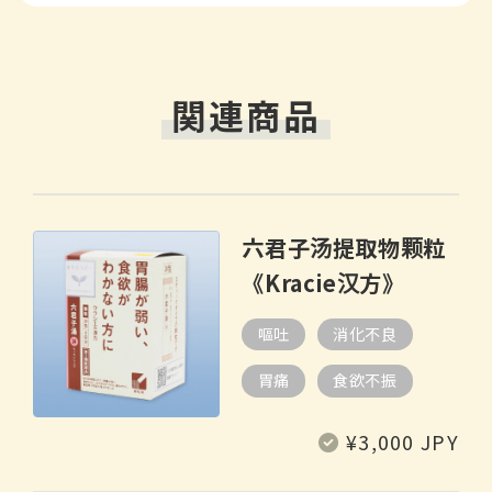
関連商品
六君子汤提取物颗粒
《Kracie汉方》
嘔吐
消化不良
胃痛
食欲不振
常
¥3,000 JPY
规