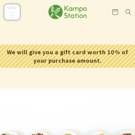
跳到内
购
MENU
容
物
车
We will give you a gift card worth 10% of
your purchase amount.