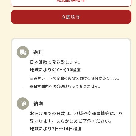
ム
ム
ラ
ラ
立即购买
漢
漢
方-
方-
五
五
苓
苓
送料
散
散
料-
料-
日本郵政で発送致します。
エ
エ
地域により$10〜$30程度
キ
キ
※為替レートの変動の影響を受ける場合があります。
ス
ス
※日本国内への発送は行っておりません。
顆
顆
粒
粒
納期
A
A
お届けまでの日数は、地域や交通事情等により
的
的
異なります。あらかじめご了承ください。
数
数
地域により7日〜14日程度
量
量