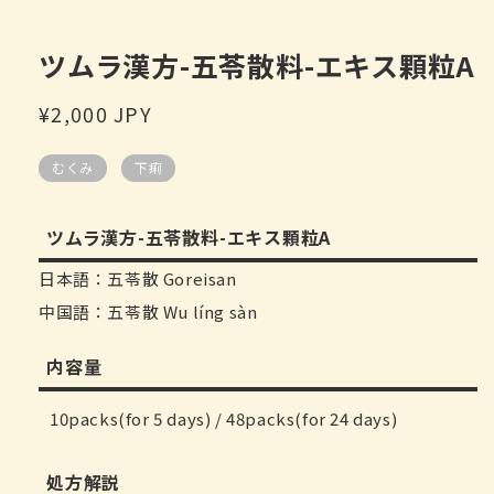
中
打
开
ツムラ漢方-五苓散料-エキス顆粒A
媒
体
常
¥2,000 JPY
文
件
规
1
むくみ
下痢
价
格
ツムラ漢方-五苓散料-エキス顆粒A
日本語：五苓散 Goreisan
中国語：五苓散 Wu líng sàn
内容量
10packs(for 5 days) / 48packs(for 24 days)
処方解説