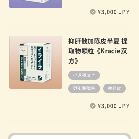
常
¥3,000 JPY
规
价
格
抑肝散加陈皮半夏 提
取物颗粒《Kracie汉
方》
小児夜泣き
更年期障害
神経症
常
¥3,000 JPY
规
价
格