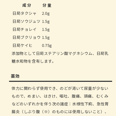
成 分
分 量
日局タクシャ
2.0g
日局ソウジュツ
1.5g
日局チョレイ
1.5g
日局ブクリョウ
1.5g
日局ケイヒ
0.75g
添加物として日局ステアリン酸マグネシウム、日局乳
糖水和物を含有します。
薬効
体力に関わらず使用でき、のどが渇いて尿量が少ない
もので、めまい、はきけ、嘔吐、腹痛、頭痛、むくみ
などのいずれかを伴う次の諸症：水様性下痢、急性胃
腸炎（しぶり腹（※）のものには使用しないこと）、