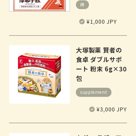
痔
常
¥1,000 JPY
规
价
格
大塚製薬 賢者の
食卓 ダブルサポ
ート 粉末 6g×30
包
supplement
常
¥3,000 JPY
规
价
格