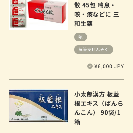
散 45包 喘息・
咳・痰などに 三
和生薬
咳
気管支ぜんそく
常
¥6,000 JPY
规
价
格
小太郎漢方 板藍
根エキス（ばんら
んこん） 90袋/1
箱