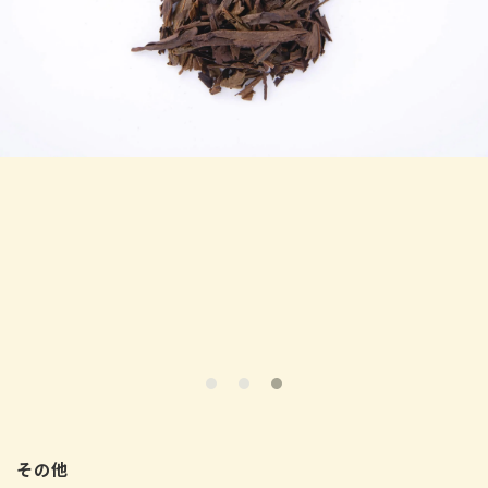
收
その他