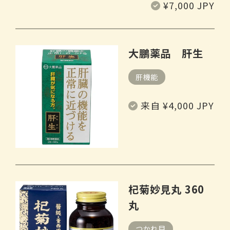
常
¥7,000 JPY
规
价
格
大鵬薬品 肝生
肝機能
常
来自 ¥4,000 JPY
规
价
格
杞菊妙見丸 360
丸
つかれ目