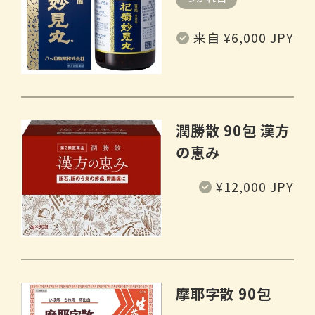
常
来自 ¥6,000 JPY
规
价
格
潤勝散 90包 漢方
の恵み
常
¥12,000 JPY
规
价
格
摩耶字散 90包