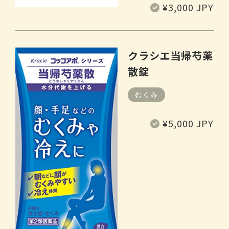
常
¥3,000 JPY
规
价
格
クラシエ当帰芍薬
散錠
むくみ
常
¥5,000 JPY
规
价
格