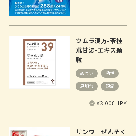
ツムラ漢方-苓桂
朮甘湯-エキス顆
粒
めまい
動悸
息切れ
頭痛
常
¥3,000 JPY
规
价
格
サンワ ぜんそく