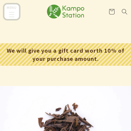
跳到内
购
MENU
容
物
车
We will give you a gift card worth 10% of
your purchase amount.