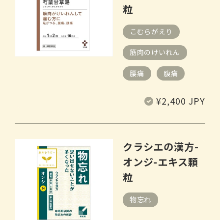
粒
こむらがえり
筋肉のけいれん
腰痛
腹痛
常
¥2,400 JPY
规
价
格
クラシエの漢方-
オンジ-エキス顆
粒
物忘れ