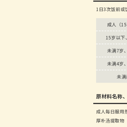
1日3次饭前
成人（1
15岁以下
未满7岁
未满4岁
未满
原材料名称
成人每日服用剂
厚朴汤提取物（1