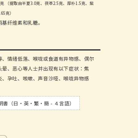
50亳克 （提取自半夏3.0克、茯苓2.5克、厚朴1.5克、紫
.65克）
丙基纤维素和乳糖。
等、情绪低落、喉咙或食道有异物感、偶尔
头晕、恶心等人士并出现有以下症状：焦
炎、孕吐、咳嗽、声音沙哑、喉咙异物感
明書（日・英・繁・簡 - ４言語）