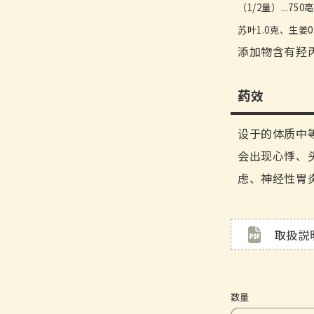
（1/2量）...7
苏叶1.0克、生姜0
添加物含有羟
药效
设于的体质中
会出现心悸、
虑、神经性胃
取扱説
数量