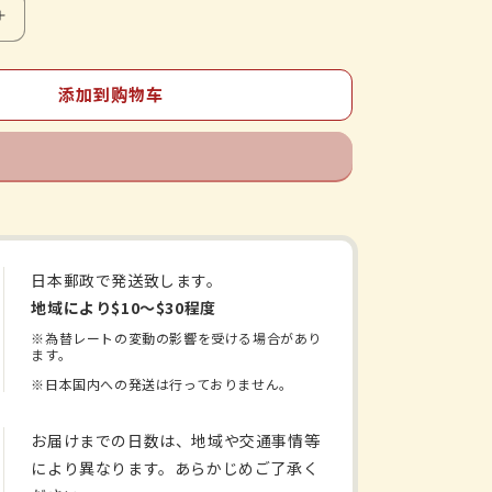
增
加
半
添加到购物车
夏
厚
朴
汤
提
取
日本郵政で発送致します。
物
地域により$10〜$30程度
颗
※為替レートの変動の影響を受ける場合があり
粒
ます。
《Kracie
※日本国内への発送は行っておりません。
汉
方》
お届けまでの日数は、地域や交通事情等
的
により異なります。あらかじめご了承く
数