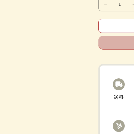
减
少
半
夏
厚
朴
汤
提
取
物
颗
粒
送料
《Kracie
汉
方》
的
数