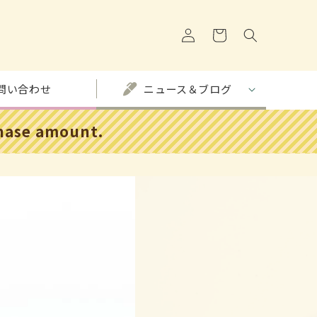
购
登
物
录
车
問い合わせ
ニュース＆ブログ
chase amount.