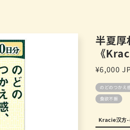
半夏厚
《Kra
常
¥6,000 J
规
のどのつかえ
价
食欲不振
格
Kracie汉方-