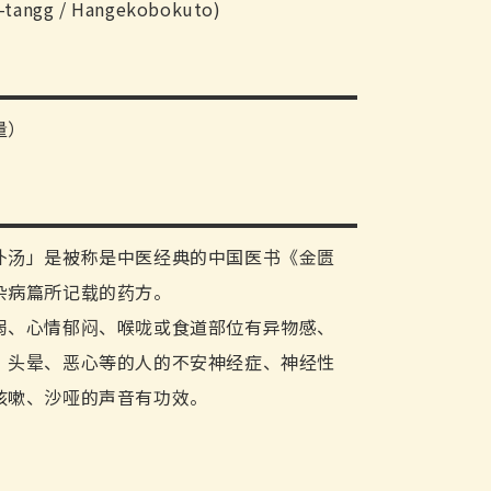
-tangg / Hangekobokuto)
量）
朴汤」是被称是中医经典的中国医书《金匮
杂病篇所记载的药方。
弱、心情郁闷、喉咙或食道部位有异物感、
、头晕、恶心等的人的不安神经症、神经性
咳嗽、沙哑的声音有功效。