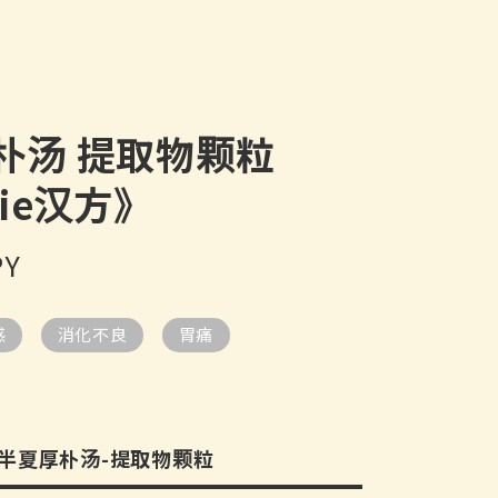
朴汤 提取物颗粒
cie汉方》
PY
感
消化不良
胃痛
半夏厚朴汤-提取物颗粒