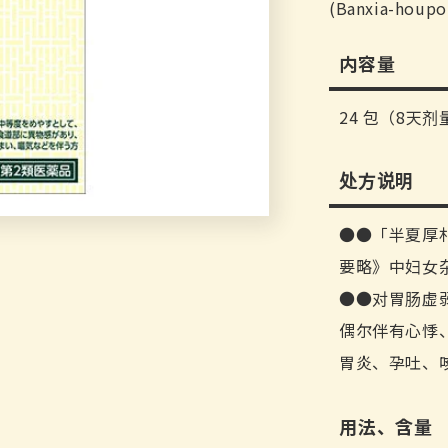
(Banxia-houpo
内容量
24 包（8天剂
处方说明
●「半夏厚
要略》中妇女
●对胃肠虚
偶尔伴有心悸
胃炎、孕吐、
用法、含量