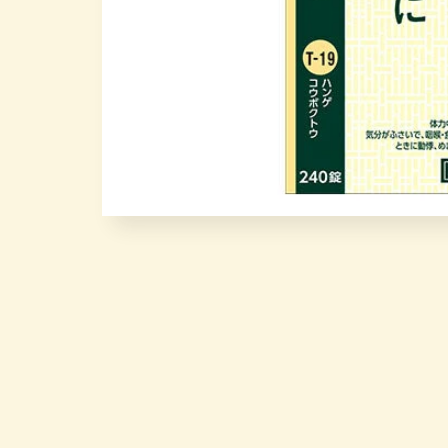
在
模
态
窗
口
中
打
开
媒
体
文
件