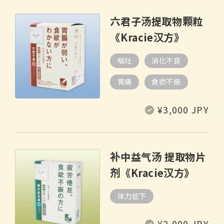
六君子汤提取物颗粒
《Kracie汉方》
嘔吐
消化不良
胃痛
食欲不振
常
¥3,000 JPY
规
价
格
补中益气汤 提取物片
剂《Kracie汉方》
体力低下
常
¥2,000 JPY