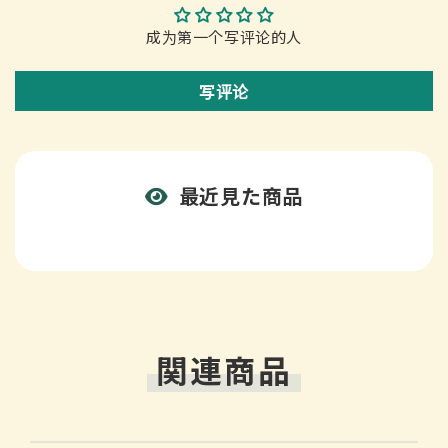
ウ
ウ
ム
ム
成为第一个写评论的人
ビ
ビ
タ
タ
写评论
ミ
ミ
ン
ン
C
C
的
的
最近見た商品
数
数
量
量
関連商品