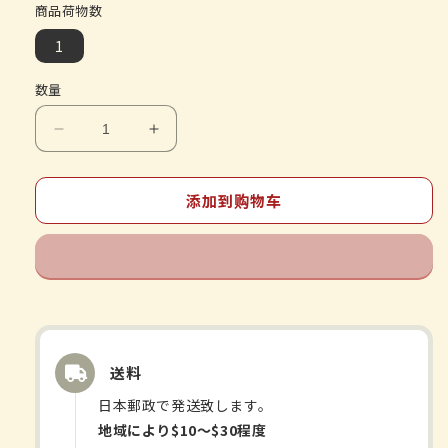
商品荷物数
1
数量
减
增
少
加
オ
オ
添加到购物车
リ
リ
ヒ
ヒ
ロ
ロ
ビ
ビ
タ
タ
ミ
ミ
送料
ン
ン
D
D
日本郵政で発送致します。
葉
葉
地域により$10〜$30程度