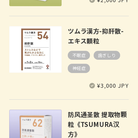
规
价
格
ツムラ漢方-抑肝散-
エキス顆粒
不眠症
歯ぎしり
神経症
常
¥3,000 JPY
规
价
格
防风通圣散 提取物颗
粒《TSUMURA汉
方》