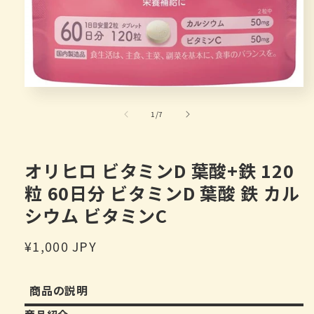
在
模
/
1
/
7
态
窗
口
中
オリヒロ ビタミンD 葉酸+鉄 120
打
粒 60日分 ビタミンD 葉酸 鉄 カル
开
媒
シウム ビタミンC
体
文
件
常
¥1,000 JPY
1
规
价
商品の説明
格