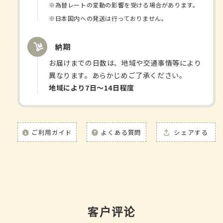
酸
酸
※為替レートの変動の影響を受ける場合があります。
+鉄
+鉄
※日本国内への発送は行っておりません。
120
120
粒
粒
納期
60
60
日
日
お届けまでの日数は、地域や交通事情等により
分
分
異なります。あらかじめご了承ください。
ビ
ビ
地域により7日〜14日程度
タ
タ
ミ
ミ
ン
ン
ご利用ガイド
よくある質問
シェアする
D
D
葉
葉
酸
酸
鉄
鉄
カ
カ
ル
ル
客户评论
シ
シ