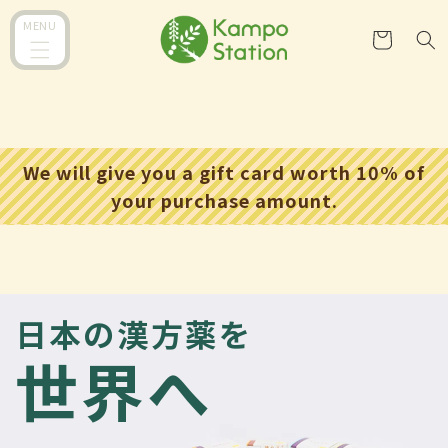
跳到内
购
MENU
容
物
车
We will give you a gift card worth 10% of
your purchase amount.
日本の漢方薬を
世界へ