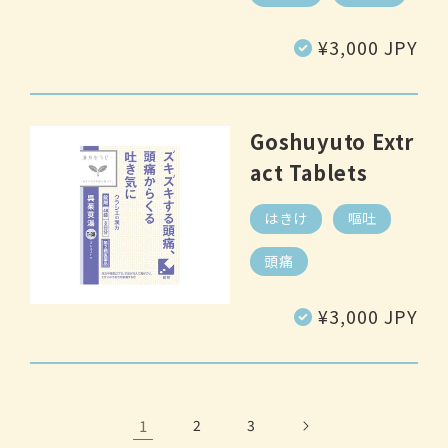
Regular
¥3,000 JPY
price
Goshuyuto Extr
act Tablets
はきけ
嘔吐
頭痛
Regular
¥3,000 JPY
price
1
2
3