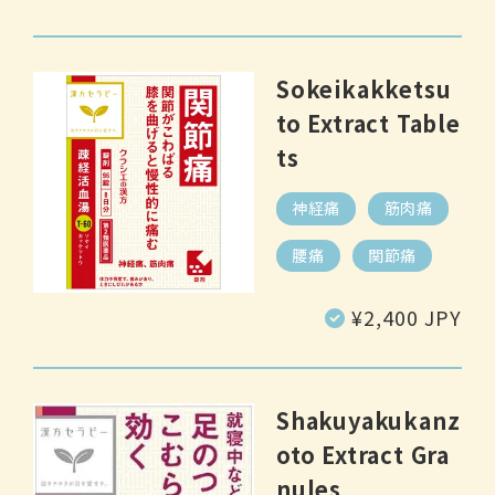
price
Sokeikakketsu
to Extract Table
ts
神経痛
筋肉痛
腰痛
関節痛
Regular
¥2,400 JPY
price
Shakuyakukanz
oto Extract Gra
nules