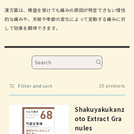
o
l
漢方薬は、検査を受けても痛みの原因が特定できない慢性
l
的な痛みや、天候や季節の変化によって変動する痛みに対
e
して効果を期待できます。
c
t
i
o
n
Search
:
Filter and sort
25 products
Shakuyakukanz
oto Extract Gra
nules