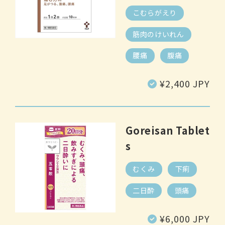
こむらがえり
筋肉のけいれん
腰痛
腹痛
Regular
¥2,400 JPY
price
Goreisan Tablet
s
むくみ
下痢
二日酔
頭痛
Regular
¥6,000 JPY