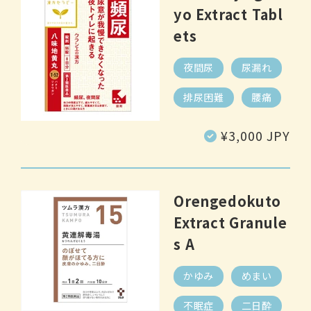
yo Extract Tabl
ets
夜間尿
尿漏れ
排尿困難
腰痛
Regular
¥3,000 JPY
price
Orengedokuto
Extract Granule
s A
かゆみ
めまい
不眠症
二日酔