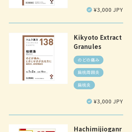
Regular
¥3,000 JPY
price
Kikyoto Extract
Granules
のどの痛み
扁桃周囲炎
扁桃炎
Regular
¥3,000 JPY
price
Hachimijioganr