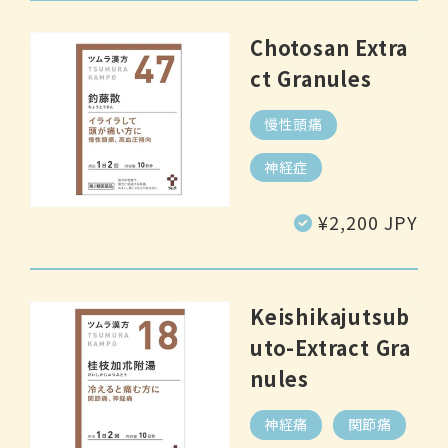
Chotosan Extra
ct Granules
慢性頭痛
神経症
Regular
¥2,200 JPY
price
Keishikajutsub
uto-Extract Gra
nules
神経痛
関節痛