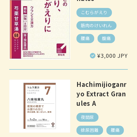
こむらがえり
筋肉のけいれん
腰痛
腹痛
Regular
¥3,000 JPY
price
Hachimijioganr
yo Extract Gran
ules A
夜間尿
排尿困難
腰痛