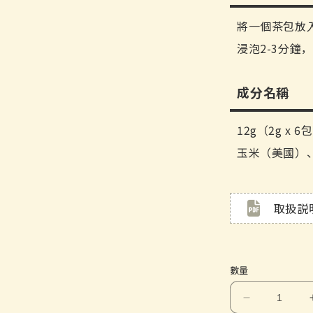
將一個茶包放入
浸泡2-3分鐘
成分名稱
12g（2g x 6
玉米（美國）、
取扱説
數量
Yaku