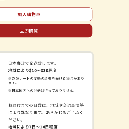
Nippondo-
Kancha
加入購物車
Katsu
ENERGY
6
立即購買
包
數
量
增
日本郵政で発送致します。
加
地域により$10〜$30程度
※為替レートの変動の影響を受ける場合があり
ます。
※日本国内への発送は行っておりません。
お届けまでの日数は、地域や交通事情等
により異なります。あらかじめご了承く
ださい。
地域により7日〜14日程度