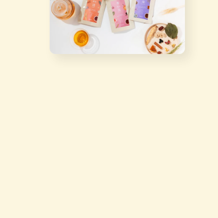
媒
體
檔
案
1
在
互
動
視
窗
中
開
啟
多
媒
體
檔
案
2