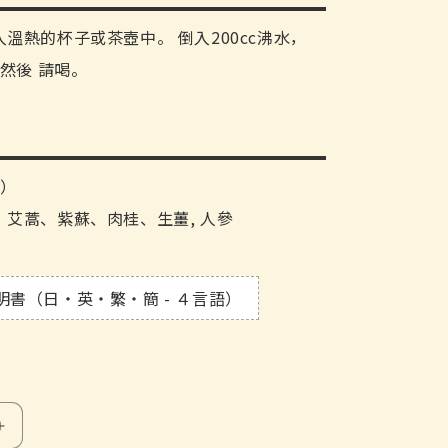
溫熱的杯子或茶壺中。 倒入200cc沸水，
，然後 請喝。
包）
艾蒿、紫蘇、肉桂、生薑, 人參
明書（日・英・繁・簡 - ４言語）
Yaku