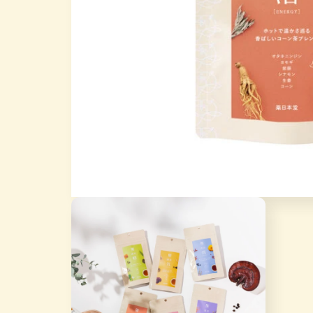
在
互
動
視
窗
中
開
啟
多