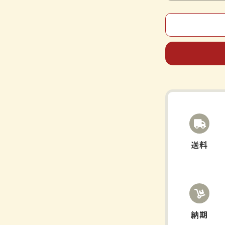
Nippondo-
Kancha
Katsu
ENERGY
6
包
數
量
減
少
送料
納期