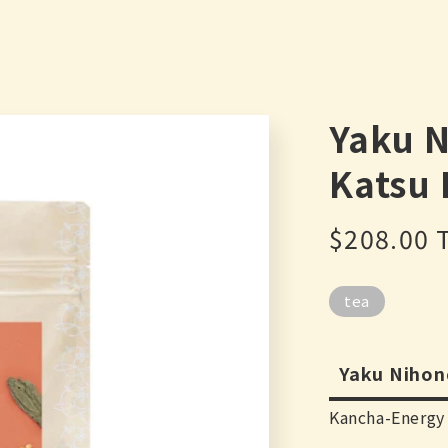
Yaku 
Katsu
定
$208.00
價
tea
Yaku Niho
Kancha-Energy