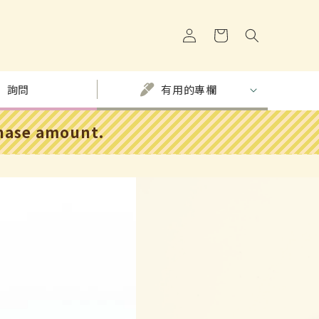
購
登
物
入
車
詢問
有用的專欄
chase amount.