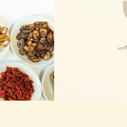
Kampo Stationは日本の
世界の方へ医薬品を届けていく
漢方を正しく知り、正しく使い
皆様の健康をサポートします。