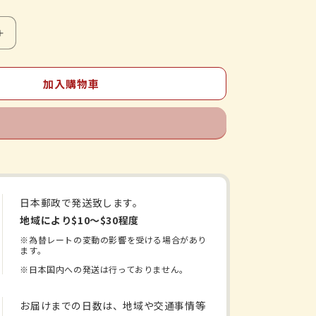
山
本
漢
加入購物車
方
製
薬
明
日
葉
日本郵政で発送致します。
茶
地域により$10〜$30程度
100%
2.5gX10H
※為替レートの変動の影響を受ける場合があり
ます。
數
※日本国内への発送は行っておりません。
量
增
お届けまでの日数は、地域や交通事情等
加