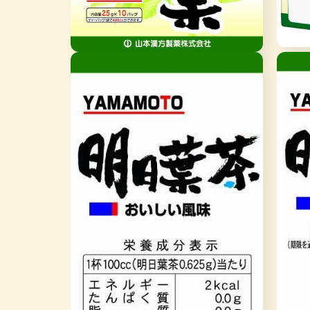
在
在
互
互
動
動
視
視
窗
窗
中
中
開
開
啟
啟
多
多
媒
媒
體
體
檔
檔
案
案
3
2