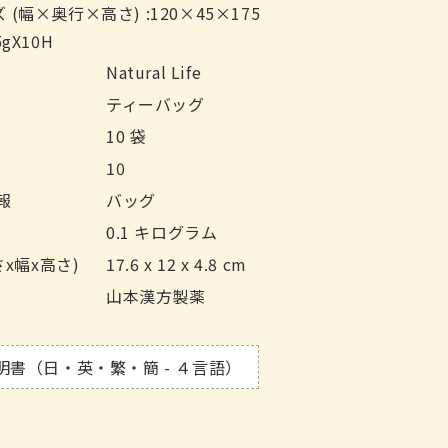
(幅×奥行×高さ) :120×45×175
gX10H
Natural Life
ティーバッグ
10 袋
10
報
バッグ
0.1 キログラム
さx幅x高さ)
17.6 x 12 x 4.8 cm
山本漢方製薬
明書（日・英・繁・簡 - ４言語）