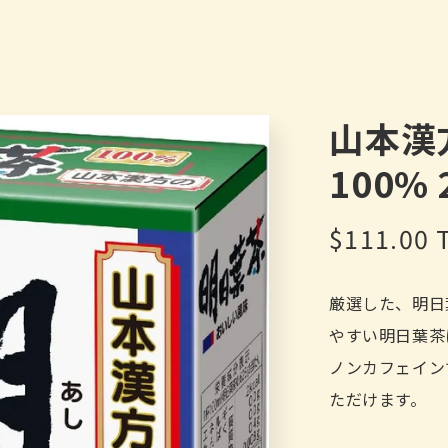
山本漢
100% 
定
$111.00
價
厳選した、明日
やすい明日葉茶
ノンカフェイン
ただけます。