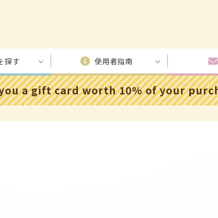
を探す
使用者指南
 you a gift card worth 10% of your pur