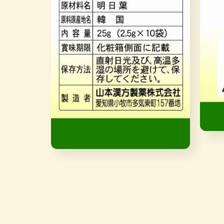
在
互
在
動
互
視
動
窗
視
中
窗
開
中
啟
開
多
啟
媒