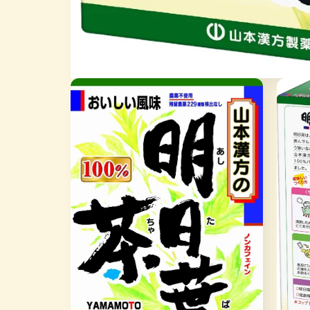
在
互
動
視
窗
中
開
啟
多
媒
體
檔
案
1