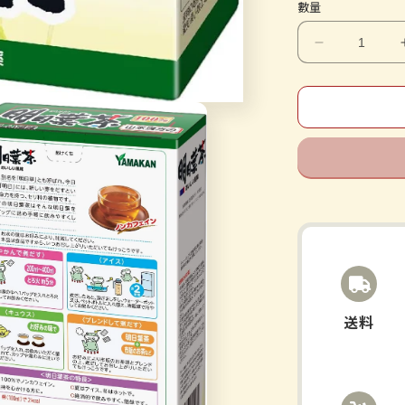
數量
山
本
漢
方
製
薬
明
日
葉
茶
100%
2.5gX10H
送料
數
量
減
少