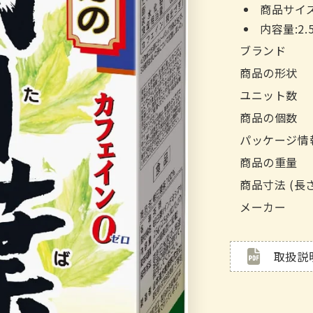
商品サイズ 
内容量:2.5
ブランド
商品の形状
ユニット数
商品の個数
パッケージ情
商品の重量
商品寸法 (長
メーカー
取扱説