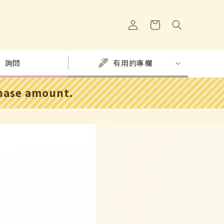
購
登
物
入
車
詢問
有用的專欄
chase amount.
日本の漢方
世界