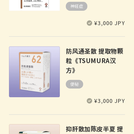
神経症
常
¥3,000 JPY
规
价
格
防风通圣散 提取物颗
粒《TSUMURA汉
方》
便秘
常
¥3,000 JPY
规
价
格
抑肝散加陈皮半夏 提