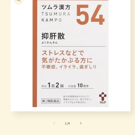
在
模
/
1
/
4
态
窗