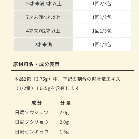
15才未満7才以上
1回2/3包
7才未満4才以上
1回1/2包
4才未満2才以上
1回1/3包
2才未満
1回1/4包
原材料名・成分表示
本品2包（3.75g）中、下記の割合の抑肝散エキス
（1/2量）1.625gを含有します。
成 分
分 量
日局ソウジュツ
2.0g
日局ブクリョウ
2.0g
日局センキュウ
1.5g