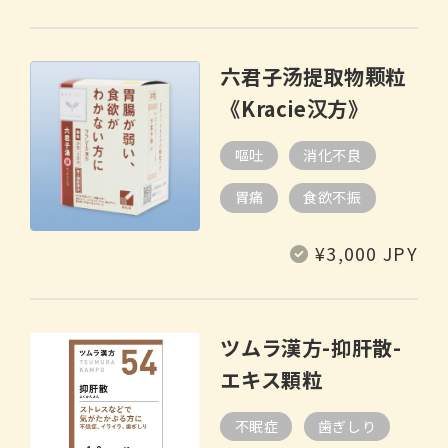
六君子汤提取物颗粒
《Kracie汉方》
嘔吐
消化不良
胃痛
食欲不振
常
¥3,000 JPY
规
价
格
ツムラ漢方-抑肝散-
エキス顆粒
不眠症
歯ぎしり