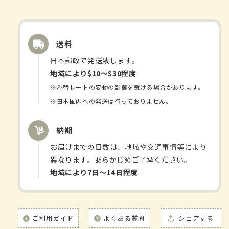
方-
方-
抑
抑
肝
肝
送料
散-
散-
エ
エ
日本郵政で発送致します。
キ
キ
地域により$10〜$30程度
ス
ス
※為替レートの変動の影響を受ける場合があります。
顆
顆
※日本国内への発送は行っておりません。
粒
粒
的
的
納期
数
数
お届けまでの日数は、地域や交通事情等により
量
量
異なります。あらかじめご了承ください。
地域により7日〜14日程度
ご利用ガイド
よくある質問
シェアする