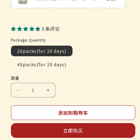
3 条评论
Package Quantity
20packs(for 10 days)
48packs(for 10 days)
数量
减
增
少
加
ツ
ツ
添加到购物车
ム
ム
ラ
ラ
立即购买
漢
漢