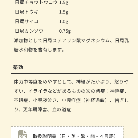
日局チョウトウコウ
1.5g
日局トウキ
1.5g
日局サイコ
1.0g
日局カンゾウ
0.75g
添加物として日局ステアリン酸マグネシウム、日局乳
糖水和物を含有します。
薬効
体力中等度をめやすとして、神経がたかぶり、怒りや
すい、イライラなどがあるものの次の諸症：神経症、
不眠症、小児夜泣き、小児疳症（神経過敏）、歯ぎし
り、更年期障害、血の道症
取扱説明書（日・英・繁・簡 - ４言語）