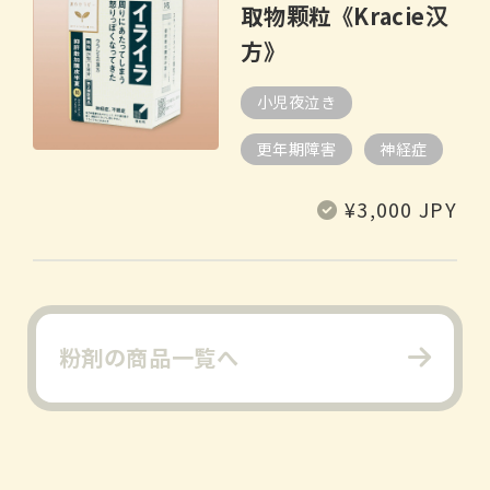
取物颗粒《Kracie汉
方》
小児夜泣き
更年期障害
神経症
常
¥3,000 JPY
规
价
格
粉剤の商品一覧へ