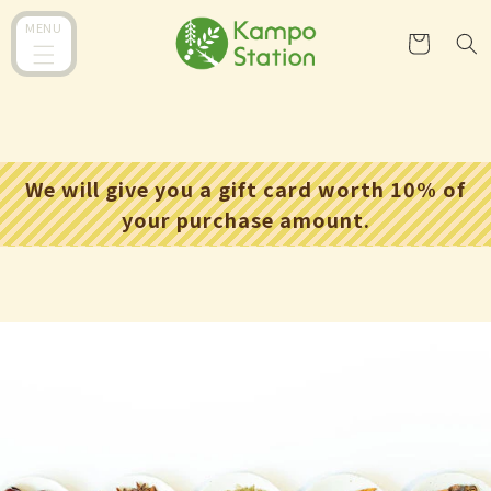
跳到内
购
MENU
容
物
车
We will give you a gift card worth 10% of
your purchase amount.