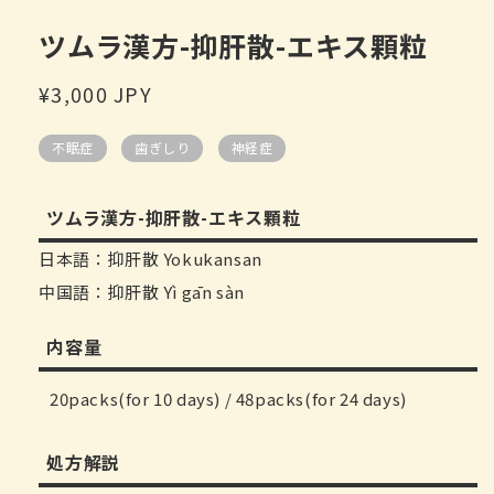
口
中
ツムラ漢方-抑肝散-エキス顆粒
打
开
常
¥3,000 JPY
媒
体
规
文
不眠症
歯ぎしり
神経症
价
件
1
格
ツムラ漢方-抑肝散-エキス顆粒
日本語：抑肝散 Yokukansan
中国語：抑肝散 Yì gān sàn
内容量
20packs(for 10 days) / 48packs(for 24 days)
処方解説