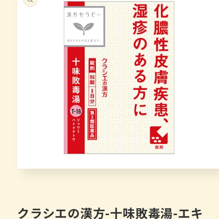
在
模
态
窗
クラシエの漢方-十味敗毒湯-エキ
口