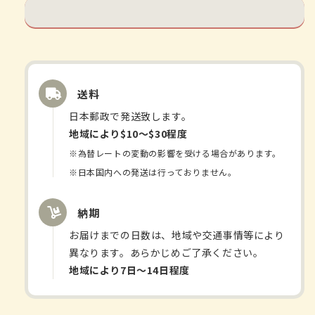
シ
シ
エ
エ
の
の
漢
漢
方-
方-
送料
十
十
味
味
日本郵政で発送致します。
敗
敗
地域により$10〜$30程度
毒
毒
※為替レートの変動の影響を受ける場合があります。
湯-
湯-
※日本国内への発送は行っておりません。
エ
エ
キ
キ
納期
ス
ス
お届けまでの日数は、地域や交通事情等により
錠
錠
異なります。あらかじめご了承ください。
的
的
地域により7日〜14日程度
数
数
量
量