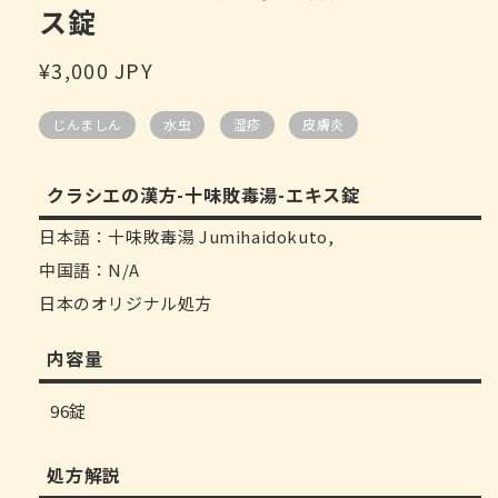
中
ス錠
打
开
常
¥3,000 JPY
媒
体
规
文
じんましん
水虫
湿疹
皮膚炎
价
件
1
格
クラシエの漢方-十味敗毒湯-エキス錠
日本語：十味敗毒湯 Jumihaidokuto,
中国語：N/A
日本のオリジナル処方
内容量
96錠
処方解説