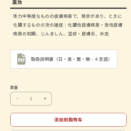
薬効
体力中等度なものの皮膚疾患で、発赤があり、ときに
化膿するものの次の諸症：化膿性皮膚疾患・急性皮膚
疾患の初期、じんましん、湿疹・皮膚炎、水虫
取扱説明書（日・英・繁・簡 - ４言語）
数量
减
增
少
加
ク
ク
添加到购物车
ラ
ラ