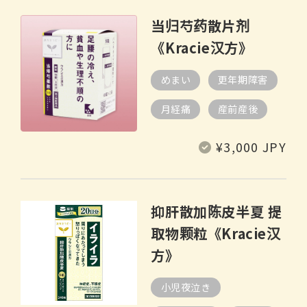
格
当归芍药散片剂
《Kracie汉方》
めまい
更年期障害
月経痛
産前産後
常
¥3,000 JPY
规
价
格
抑肝散加陈皮半夏 提
取物颗粒《Kracie汉
方》
小児夜泣き