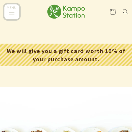
跳到内
购
MENU
容
物
车
We will give you a gift card worth 10% of
your purchase amount.