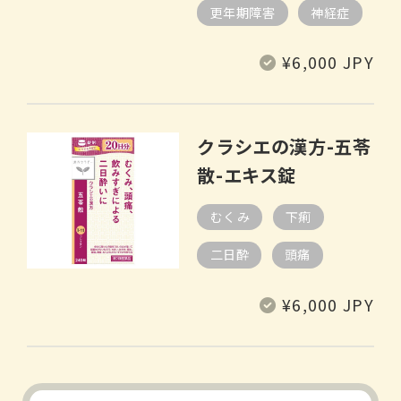
更年期障害
神経症
常
¥6,000 JPY
规
价
格
クラシエの漢方-五苓
散-エキス錠
むくみ
下痢
二日酔
頭痛
常
¥6,000 JPY
规
价
格