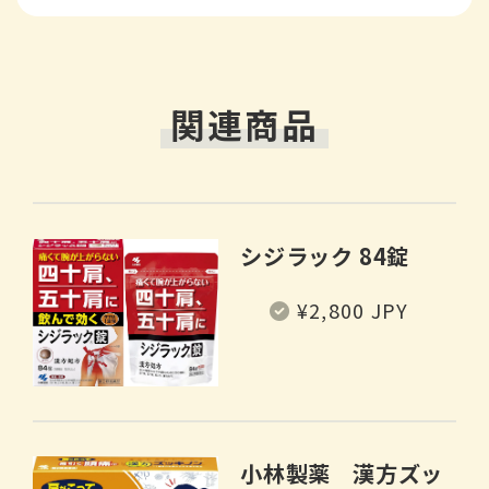
関連商品
シジラック 84錠
常
¥2,800 JPY
规
价
格
小林製薬 漢方ズッ