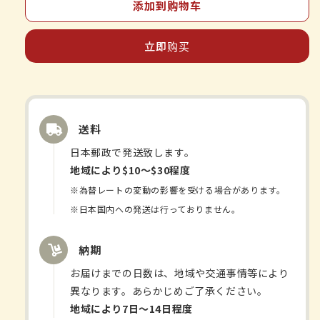
小
小
添加到购物车
林
林
製
製
立即购买
薬
薬
漢
漢
方
方
ズ
ズ
送料
ッ
ッ
キ
キ
日本郵政で発送致します。
ノ
ノ
地域により$10〜$30程度
ン
ン
※為替レートの変動の影響を受ける場合があります。
14
14
※日本国内への発送は行っておりません。
包
包
的
的
納期
数
数
お届けまでの日数は、地域や交通事情等により
量
量
異なります。あらかじめご了承ください。
地域により7日〜14日程度