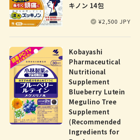
キノン 14包
常
¥2,500 JPY
规
价
格
Kobayashi
Pharmaceutical
Nutritional
Supplement
Blueberry Lutein
Megulino Tree
Supplement
(Recommended
Ingredients for