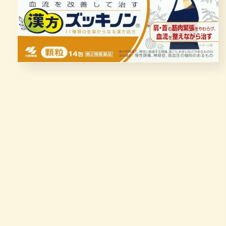
在
模
态
窗
口
中
打
开
媒
体
文
件
1