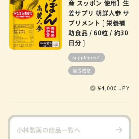
産 スッポン 使用】生
姜サプリ 朝鮮人参 サ
プリメント [ 栄養補
助食品 / 60粒 / 約30
日分 ]
supplement
疲労倦怠
常
¥4,000 JPY
规
价
格
小林製薬の商品一覧へ