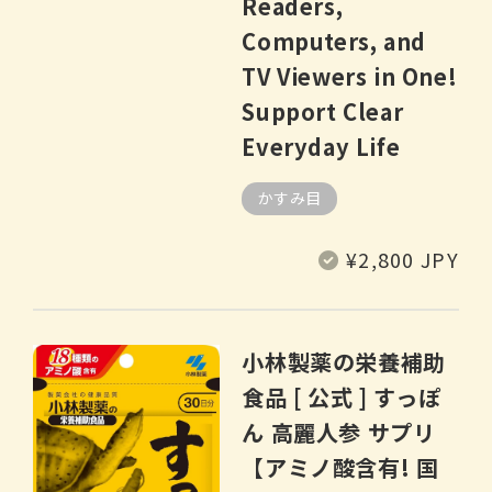
Readers,
Computers, and
TV Viewers in One!
Support Clear
Everyday Life
かすみ目
常
¥2,800 JPY
规
价
格
小林製薬の栄養補助
食品 [ 公式 ] すっぽ
ん 高麗人参 サプリ
【アミノ酸含有! 国