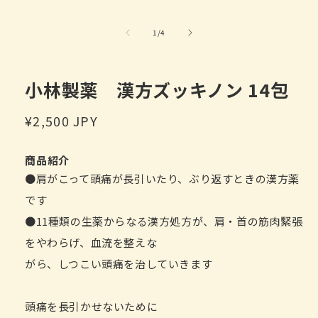
/
1
/
4
小林製薬 漢方ズッキノン 14包
常
¥2,500 JPY
规
价
商品紹介
格
●肩がこって頭痛が長引いたり、ぶり返すときの漢方薬
です
●11種類の生薬からなる漢方処方が、肩・首の筋肉緊張
をやわらげ、血流を整えな
がら、しつこい頭痛を治していきます
頭痛を長引かせないために