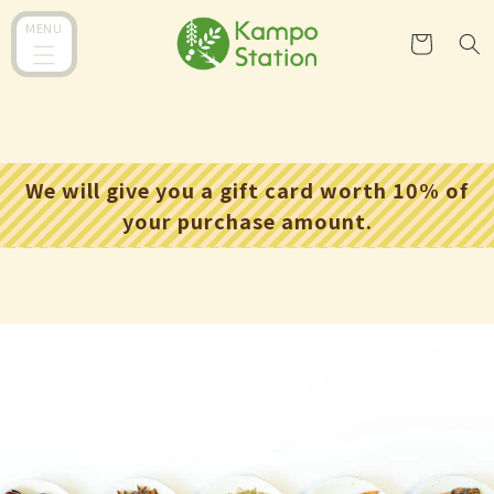
跳到内
购
MENU
容
物
车
We will give you a gift card worth 10% of
your purchase amount.