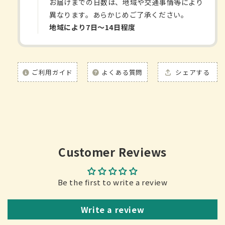
減
増
お届けまでの日数は、地域や交通事情等により
ら
や
異なります。あらかじめご了承ください。
す
す
地域により7日〜14日程度
ご利用ガイド
よくある質問
シェアする
Customer Reviews
Be the first to write a review
Write a review