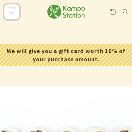
コンテ
カ
ンツに
MENU
ー
進む
ト
We will give you a gift card worth 10% of
your purchase amount.