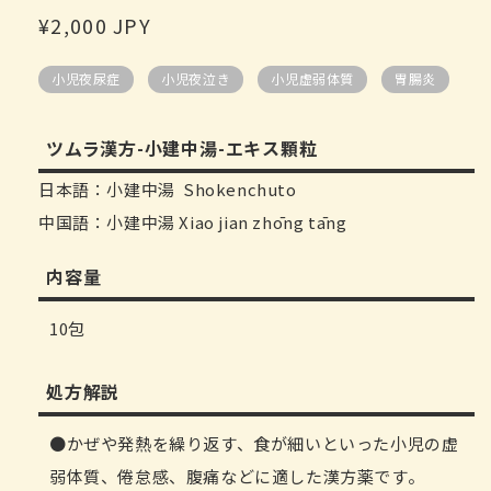
デ
通
¥2,000 JPY
ィ
ア
常
(1)
小児夜尿症
小児夜泣き
小児虚弱体質
胃腸炎
価
を
開
格
く
ツムラ漢方-小建中湯-エキス顆粒
日本語：小建中湯 Shokenchuto
中国語：小建中湯 Xiao jian zhōng tāng
内容量
10包
処方解説
かぜや発熱を繰り返す、食が細いといった小児の虚
弱体質、倦怠感、腹痛などに適した漢方薬です。