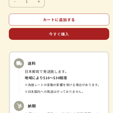
ツ
ツ
ム
ム
ラ
ラ
カートに追加する
漢
漢
方-
方-
今すぐ購入
小
小
建
建
中
中
湯-
湯-
エ
エ
送料
キ
キ
ス
ス
日本郵政で発送致します。
顆
顆
地域により$10〜$30程度
粒
粒
※為替レートの変動の影響を受ける場合があります。
の
の
※日本国内への発送は行っておりません。
数
数
量
量
納期
を
を