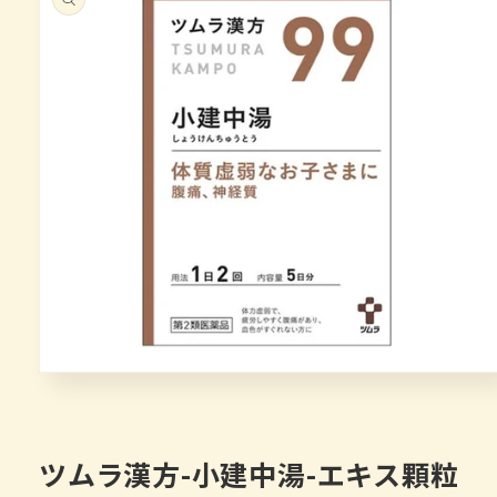
キップ
モ
ー
ダ
ル
で
ツムラ漢方-小建中湯-エキス顆粒
メ