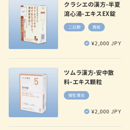
クラシエの漢方-半夏
瀉心湯-エキスEX錠
二日酔
胃弱
通
¥2,000 JPY
常
価
格
ツムラ漢方-安中散
料-エキス顆粒
慢性胃炎
通
¥2,000 JPY
常
価