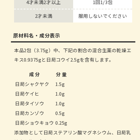
4才未満2才以上
1回1/3包
2才未満
服用しないでください
原材料名・成分表示
本品2包（3.75g）中、下記の割合の混合生薬の乾燥エ
キス0.9375gと日局コウイ2.5gを含有します。
成 分
分 量
日局シャクヤク
1.5g
日局ケイヒ
1.0g
日局タイソウ
1.0g
日局カンゾウ
0.5g
日局ショウキョウ
0.25g
添加物として日局ステアリン酸マグネシウム、日局乳