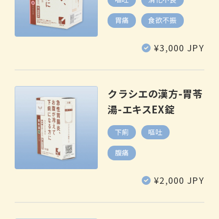
胃痛
食欲不振
通
¥3,000 JPY
常
価
格
クラシエの漢方-胃苓
湯-エキスEX錠
下痢
嘔吐
腹痛
通
¥2,000 JPY
常
価
格