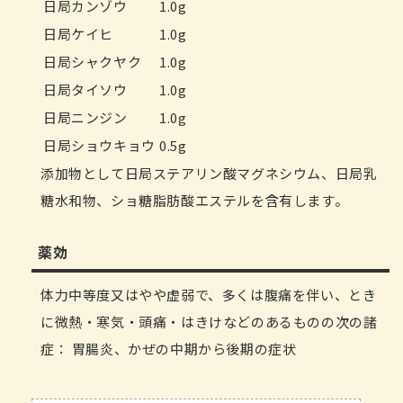
日局カンゾウ
1.0g
日局ケイヒ
1.0g
日局シャクヤク
1.0g
日局タイソウ
1.0g
日局ニンジン
1.0g
日局ショウキョウ
0.5g
添加物として日局ステアリン酸マグネシウム、日局乳
糖水和物、ショ糖脂肪酸エステルを含有します。
薬効
体力中等度又はやや虚弱で、多くは腹痛を伴い、とき
に微熱・寒気・頭痛・はきけなどのあるものの次の諸
症： 胃腸炎、かぜの中期から後期の症状