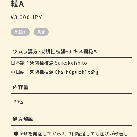
粒A
デ
ィ
ア
通
¥3,000 JPY
(1)
を
常
開
胃腸炎
風邪
価
く
格
ツムラ漢方-柴胡桂枝湯-エキス顆粒A
日本語：柴胡桂枝湯 Saikokeishito
中国語：柴胡桂枝湯 Chái húguìzhī tāng
内容量
20包
処方解説
かぜを発症してから2、3日経過しても症状が改善し