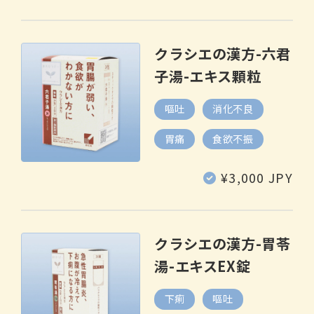
クラシエの漢方-六君
子湯-エキス顆粒
嘔吐
消化不良
胃痛
食欲不振
通
¥3,000 JPY
常
価
格
クラシエの漢方-胃苓
湯-エキスEX錠
下痢
嘔吐