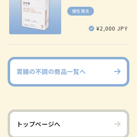
慢性胃炎
通
¥2,000 JPY
常
価
格
胃腸の不調の商品一覧へ
トップページへ