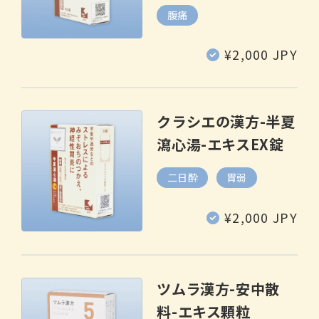
腹痛
通
¥2,000 JPY
常
価
格
クラシエの漢方-半夏
瀉心湯-エキスEX錠
二日酔
胃弱
通
¥2,000 JPY
常
価
格
ツムラ漢方-安中散
料-エキス顆粒