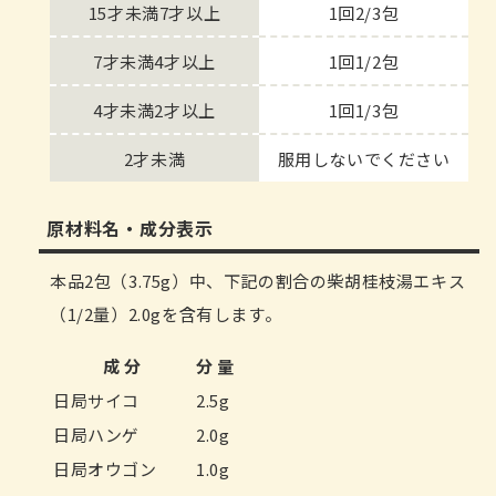
15才未満7才以上
1回2/3包
7才未満4才以上
1回1/2包
4才未満2才以上
1回1/3包
2才未満
服用しないでください
原材料名・成分表示
本品2包（3.75g）中、下記の割合の柴胡桂枝湯エキス
（1/2量）2.0gを含有します。
成 分
分 量
日局サイコ
2.5g
日局ハンゲ
2.0g
日局オウゴン
1.0g