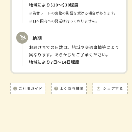
ス
ス
地域により$10〜$30程度
顆
顆
※為替レートの変動の影響を受ける場合があります。
粒
粒
※日本国内への発送は行っておりません。
A
A
の
の
納期
数
数
量
量
お届けまでの日数は、地域や交通事情等により
を
を
異なります。あらかじめご了承ください。
減
増
地域により7日〜14日程度
ら
や
す
す
ご利用ガイド
よくある質問
シェアする