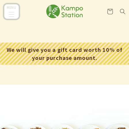
コンテ
カ
ンツに
MENU
ー
進む
ト
We will give you a gift card worth 10% of
your purchase amount.