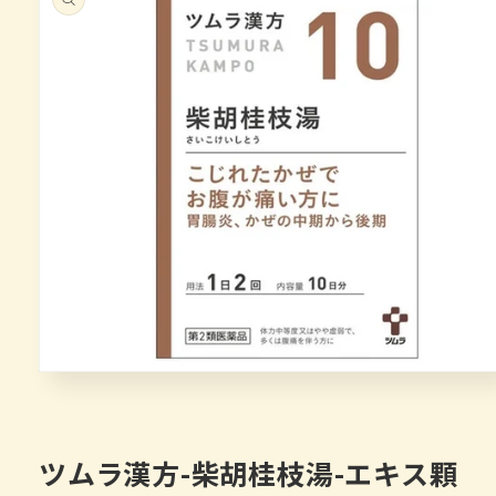
キップ
モ
ー
ダ
ル
で
ツムラ漢方-柴胡桂枝湯-エキス顆
メ