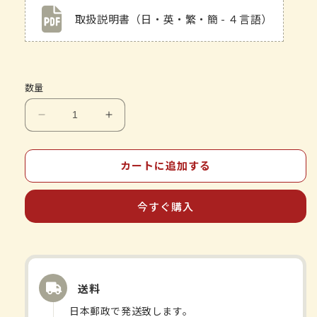
取扱説明書（日・英・繁・簡 - ４言語）
数量
ツ
ツ
ム
ム
ラ
ラ
カートに追加する
漢
漢
方-
方-
今すぐ購入
柴
柴
胡
胡
桂
桂
枝
枝
湯-
湯-
送料
エ
エ
キ
キ
日本郵政で発送致します。