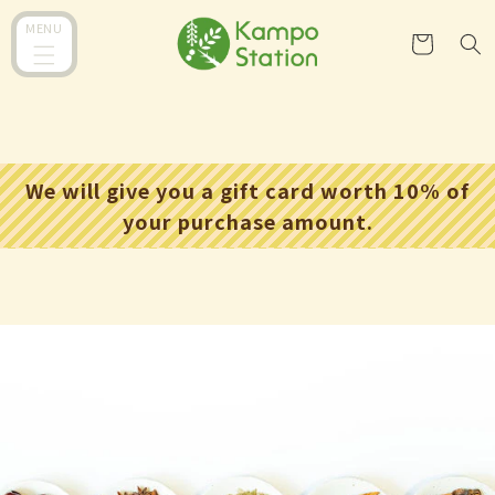
コンテ
カ
ンツに
MENU
ー
進む
ト
We will give you a gift card worth 10% of
your purchase amount.