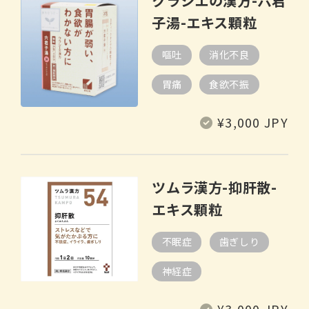
クラシエの漢方-六君
子湯-エキス顆粒
嘔吐
消化不良
胃痛
食欲不振
通
¥3,000 JPY
常
価
格
ツムラ漢方-抑肝散-
エキス顆粒
不眠症
歯ぎしり
神経症
通