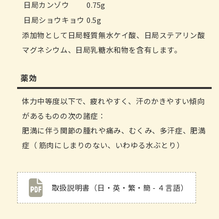
日局カンゾウ
0.75g
日局ショウキョウ
0.5g
添加物として日局軽質無水ケイ酸、日局ステアリン酸
マグネシウム、日局乳糖水和物を含有します。
薬効
体力中等度以下で、疲れやすく、汗のかきやすい傾向
があるものの次の諸症：
肥満に伴う関節の腫れや痛み、むくみ、多汗症、肥満
症（ 筋肉にしまりのない、いわゆる水ぶとり）
取扱説明書（日・英・繁・簡 - ４言語）