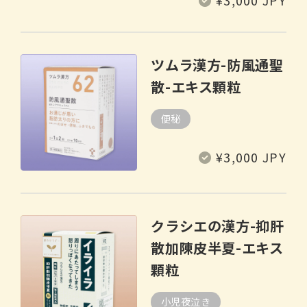
¥3,000 JPY
常
価
格
ツムラ漢方-防風通聖
散-エキス顆粒
便秘
通
¥3,000 JPY
常
価
格
クラシエの漢方-抑肝
散加陳皮半夏-エキス
顆粒
小児夜泣き