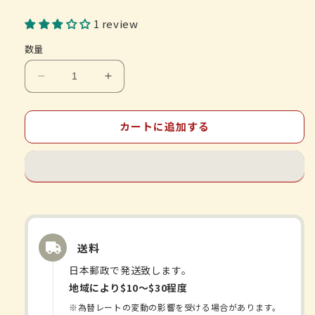
1 review
数量
ツ
ツ
ム
ム
ラ
ラ
カートに追加する
漢
漢
方-
方-
防
防
已
已
黄
黄
耆
耆
湯-
湯-
送料
エ
エ
キ
キ
日本郵政で発送致します。
ス
ス
地域により$10〜$30程度
顆
顆
※為替レートの変動の影響を受ける場合があります。