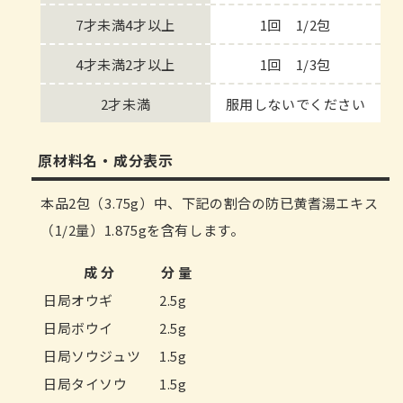
7才未満4才以上
1回 1/2包
4才未満2才以上
1回 1/3包
2才未満
服用しないでください
原材料名・成分表示
本品2包（3.75g）中、下記の割合の防已黄耆湯エキス
（1/2量）1.875gを含有します。
成 分
分 量
日局オウギ
2.5g
日局ボウイ
2.5g
日局ソウジュツ
1.5g
日局タイソウ
1.5g