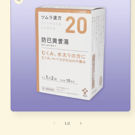
キップ
モ
ー
の
1
/
2
ダ
ル