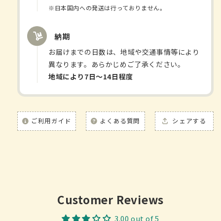
粒
粒
※日本国内への発送は行っておりません。
20
20
包
包
納期
の
の
数
数
お届けまでの日数は、地域や交通事情等により
量
量
異なります。あらかじめご了承ください。
を
を
地域により7日〜14日程度
減
増
ら
や
す
す
ご利用ガイド
よくある質問
シェアする
Customer Reviews
3.00 out of 5