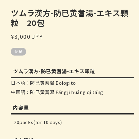
で
メ
ツムラ漢方-防已黄耆湯-エキス顆
デ
ィ
粒 20包
ア
(1)
を
通
¥3,000 JPY
開
常
く
便秘
価
格
ツムラ漢方-防已黄耆湯-エキス顆粒
日本語：防已黄耆湯 Boiogito
中国語：防己黃耆湯 Fángji huáng qí tāng
内容量
20packs(for 10 days)