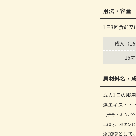
用法・容量
1日3回食前
成人（1
15
原材料名・
成人1日の服用
燥エキス・・・3
〔チモ・オウバク各
1.30ｇ、ボタン
添加物として