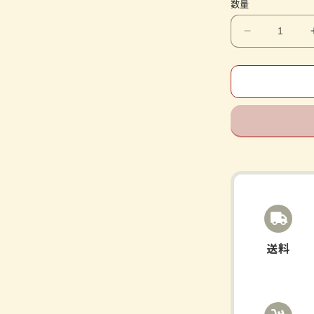
数量
ク
ラ
シ
エ
の
漢
方-
Ｊ
Ｐ
Ｓ
知
柏
地
送料
黄
丸
料-
エ