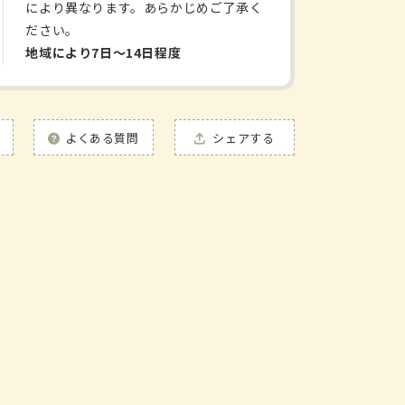
により異なります。あらかじめご了承く
キ
ださい。
ス
地域により7日〜14日程度
錠
N
の
数
よくある質問
シェアする
量
を
増
や
す