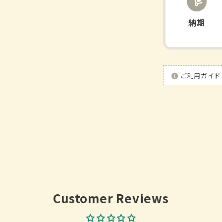
キ
ス
納期
錠
N
の
数
ご利用ガイド
量
を
減
ら
す
Customer Reviews