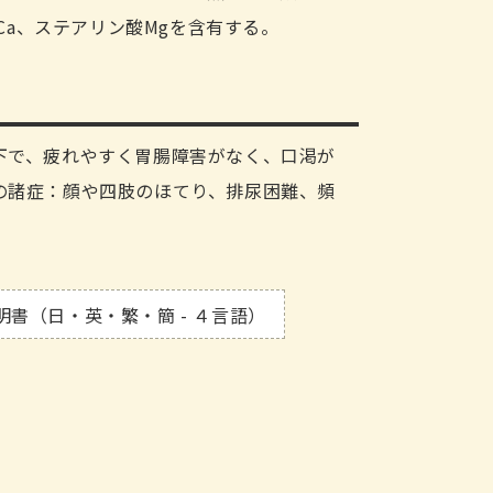
C-Ca、ステアリン酸Mgを含有する。
下で、疲れやすく胃腸障害がなく、口渇が
の諸症：顔や四肢のほてり、排尿困難、頻
明書（日・英・繁・簡 - ４言語）