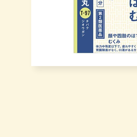
モ
ー
ダ
ル
で
メ
デ
ィ
ア
(1)
を
開
く