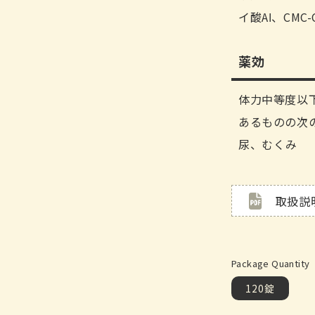
イ酸Aⅼ、CM
薬効
体力中等度以
あるものの次
尿、むくみ
取扱説
Package Quantity
120錠