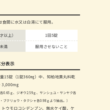
又は食間に水又は白湯にて服用。
5才以上）
1回5錠
才未満
服用させないこと
成分表示
量15錠（1錠360㎎）中、知柏地黄丸料乾
,000mg
0.65ｇ、ジオウ2.59ｇ、サンシュユ・サンヤク各
ピ・ブクリョウ・タクシャ各0.98ｇより抽出。〕
、トウモロコシデンプン、無水ケイ酸、ケ