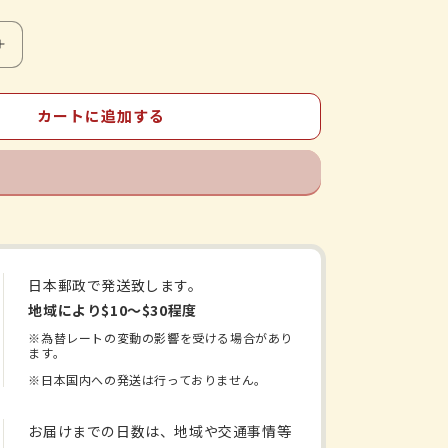
ク
ラ
シ
カートに追加する
エ
の
漢
方-
Ｊ
Ｐ
Ｓ
日本郵政で発送致します。
知
地域により$10〜$30程度
柏
※為替レートの変動の影響を受ける場合があり
地
ます。
黄
※日本国内への発送は行っておりません。
丸
料-
お届けまでの日数は、地域や交通事情等
エ