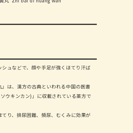
Zhī bǎi dì huáng wán
ッシュなどで、顔や手足が強くほてり汗ば
丸」は、漢方の古典といわれる中国の医書
イソウキンカン)」に収載されている薬方で
ほてり、排尿困難、頻尿、むくみに効果が