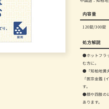
中国語：知柏地黃丸 
内容量
120錠/
300錠
処方解説
ホットフラ
む方に。
「知柏地黄
「医宗金鑑 (
す。
顔や四肢の
あります。