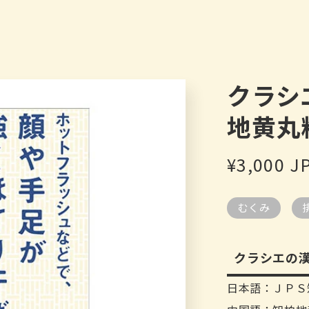
クラシ
地黄丸
通
¥3,000 J
常
むくみ
価
格
クラシエの漢
日本語：ＪＰＳ知柏