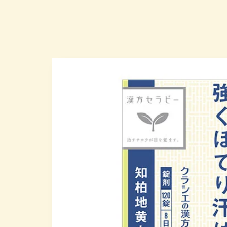
商品情
報にス
キップ