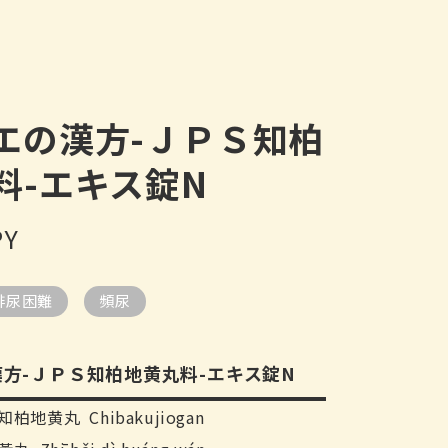
エの漢方-ＪＰＳ知柏
料-エキス錠N
PY
排尿困難
頻尿
方-ＪＰＳ知柏地黄丸料-エキス錠N
地黄丸 Chibakujiogan