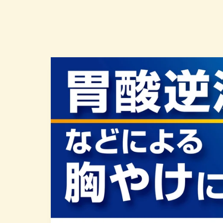
商品情
報にス
キップ