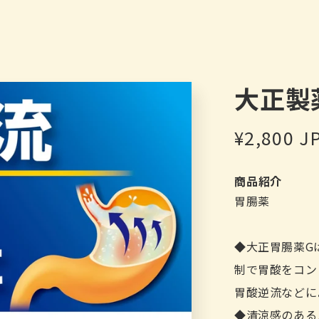
大正製
通
¥2,800 J
常
商品紹介
価
胃腸薬
格
◆大正胃腸薬G
制で胃酸をコン
胃酸逆流などに
◆清涼感のある