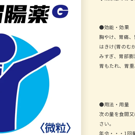
●効能・効果
胸やけ、胃痛、
はきけ(胃のむ
みすぎ、胃部膨
胃もたれ、胃重
●用法・用量
次の量を食間又
さい。
年令・・・1回