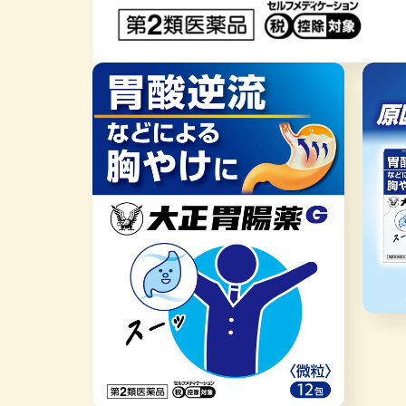
モ
ー
ダ
ル
で
メ
デ
ィ
ア
(1)
を
開
く
モ
ー
ダ
ル
で
メ