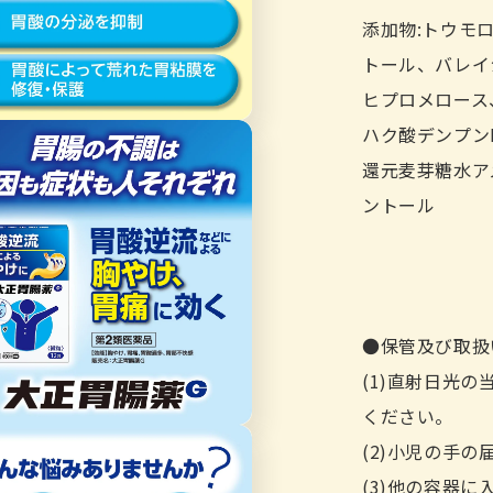
添加物:トウモ
トール、バレイ
ヒプロメロース
ハク酸デンプン
還元麦芽糖水ア
ントール
●保管及び取扱
(1)直射日光
ください。
(2)小児の手
(3)他の容器