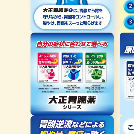
を
を
開
開
く
く
モ
モ
ー
ー
ダ
ダ
ル
ル
で
で
メ
メ
デ
デ
ィ
ィ
ア
ア
(6)
(7)
を
を
開
開
く
く
モ
モ
ー
ー
ダ
ダ
ル
ル