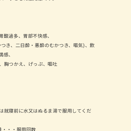
胃酸過多、胃部不快感、
かつき、二日酔・悪酔のむかつき、嘔気)、飲
満感、
、胸つかえ、げっぷ、嘔吐
は就寝前に水又はぬるま湯で服用してくだ
量・・・服用回数