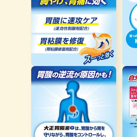
で
で
メ
メ
デ
デ
ィ
ィ
ア
ア
(8)
(9)
を
を
開
開
く
く
モ
モ
ー
ー
ダ
ダ
ル
ル
で
で
メ
メ
デ
デ
ィ
ィ
ア
ア
(10)
(11)
を
を
開
開
く
く