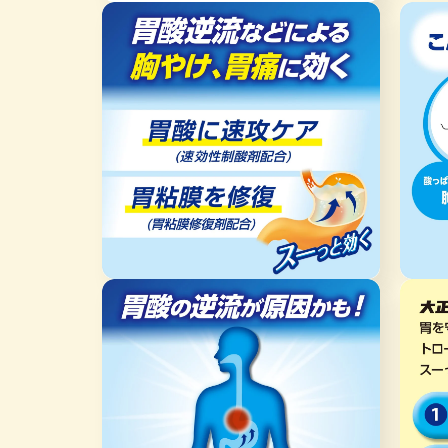
モ
デ
ー
ィ
ダ
ア
ル
(3)
で
を
メ
開
デ
く
ィ
ア
(2)
を
開
く
モ
モ
ー
ー
ダ
ダ
ル
ル
で
で
メ
メ
デ
デ
ィ
ィ
ア
ア
(4)
(5)