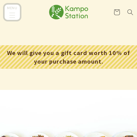
コンテ
カ
ンツに
MENU
ー
進む
ト
We will give you a gift card worth 10% of
your purchase amount.