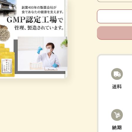
quantity
for
野
中
烏
犀
圓
緑
茶
カ
テ
キ
送料
ン
粒
茶
カ
テ
キ
納期
ン