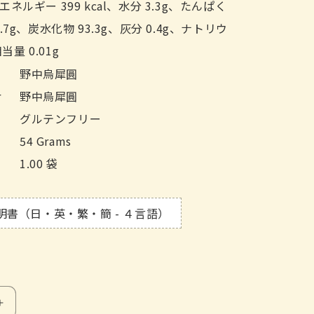
：エネルギー 399 kcal、水分 3.3g、たんぱく
2.7g、炭水化物 93.3g、灰分 0.4g、ナトリウ
当量 0.01g
野中烏犀圓
r
野中烏犀圓
グルテンフリー
54 Grams
1.00 袋
明書（日・英・繁・簡 - ４言語）
Increase