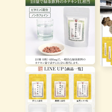
media
media
3
2
in
in
modal
modal
Open
Open
media
media
4
5
in
in
modal
modal