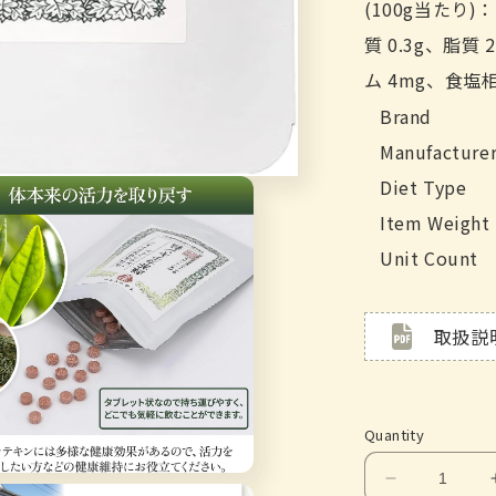
(100g当たり)
質 0.3g、脂質 
ム 4mg、食塩相
Brand
Manufacture
Diet Type
Item Weight
Unit Count
取扱説
Quantity
Decrease