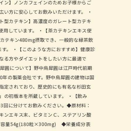
イン】ノンカフェインのためお子様からご
広い方に安心してお飲みいただけます。 ・
ト型カテキン】高濃度のガレート型カテキ
)を使用しています。 ・【茶カテキンエキス使
茶カテキン480mg摂取でき、一般的な緑茶飲
ます。 ・【このような方におすすめ】健康診
なる方やダイエットをしたい方に最適で
烏犀圓について】野中烏犀圓は江戸時代前期
00年の製薬会社です。野中烏犀圓の建物は国
指定されており、歴史的にも有名な杉田玄
」の初版本を所蔵しています。 ・【飲み
2~3回に分けてお飲みください。◆原材料：
キンエキス末、ビタミンＣ、ステアリン酸
容量54g(180粒×300mg) ◆栄養成分表