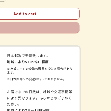
quantity
for
Add to cart
野
中
烏
犀
圓
緑
茶
日本郵政で発送致します。
カ
テ
地域により$10〜$30程度
キ
※為替レートの変動の影響を受ける場合があり
ます。
ン
※日本国内への発送は行っておりません。
粒
茶
カ
お届けまでの日数は、地域や交通事情等
テ
により異なります。あらかじめご了承く
キ
ださい。
ン
地域により7日〜14日程度