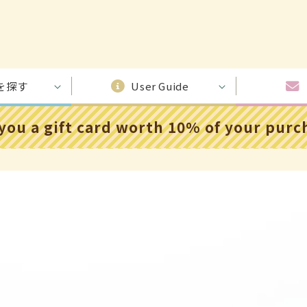
を探す
User Guide
 you a gift card worth 10% of your pur