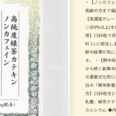
・【ノンカフェ
高齢の方まで幅
【高濃度ガレー
ン(60%以上
用】1日6粒で
料１Lに相当し
断の結果が気に
す。 ・【野中
から続く創業4
の重要文化財に
白の「解体新書
方】1日6粒を
乳糖、緑茶カテ
カルシウム ◆内