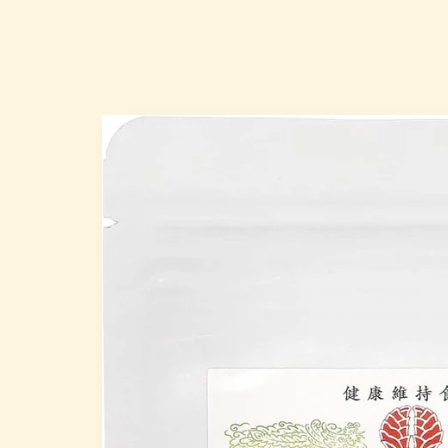
Skip to
produc
t infor
mation