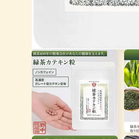
Open
media
1
in
modal
Open
Open