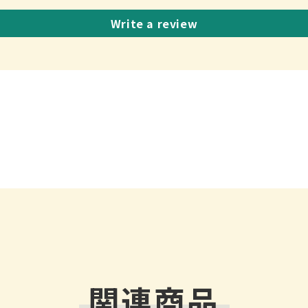
テ
Write a review
キ
ン
関連商品