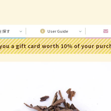
を探す
User Guide
 you a gift card worth 10% of your pur