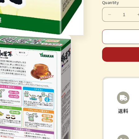
Quantity
Decrease
quantity
for
山
本
漢
方
製
薬
明
日
葉
茶
送料
100%
2.5gX10H