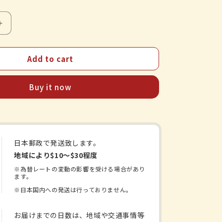
Increase
quantity
for
Add to cart
山
本
漢
Buy it now
方
製
薬
明
日
日本郵政で発送致します。
葉
地域により$10〜$30程度
茶
※為替レートの変動の影響を受ける場合があり
ます。
100%
2.5gX10H
※日本国内への発送は行っておりません。
お届けまでの日数は、地域や交通事情等