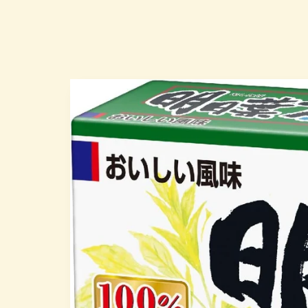
Skip to
produc
t infor
mation