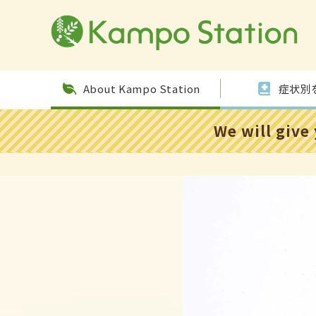
Skip to
conten
t
About Kampo Station
症状別
We will give