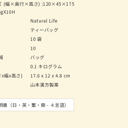
(幅×奥行×高さ) :120×45×175
gX10H
Natural Life
ティーバッグ
10 袋
10
報
バッグ
0.1 キログラム
さx幅x高さ)
17.6 x 12 x 4.8 cm
山本漢方製薬
明書（日・英・繁・簡 - ４言語）