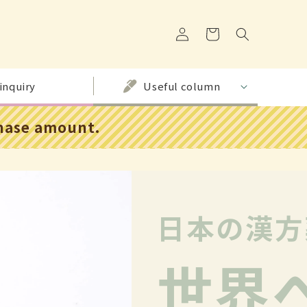
C
o
a
g
r
i
t
n
inquiry
Useful column
chase amount.
日本の漢方
世界