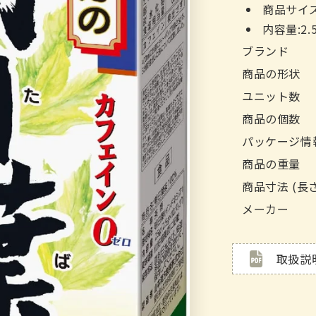
商品サイズ 
内容量:2.5
ブランド
商品の形状
ユニット数
商品の個数
パッケージ情
商品の重量
商品寸法 (長
メーカー
取扱説