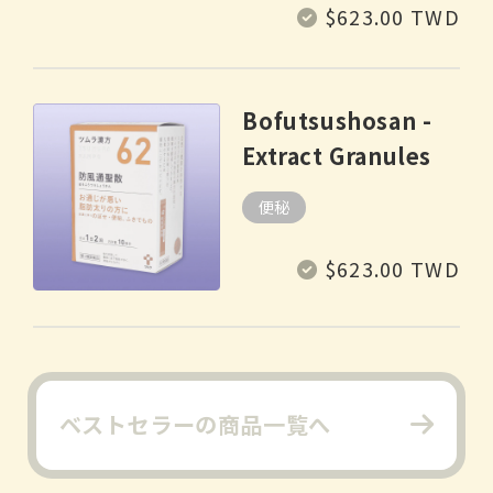
Regular
$623.00 TWD
price
Bofutsushosan -
Extract Granules
便秘
Regular
$623.00 TWD
price
ベストセラーの商品一覧へ