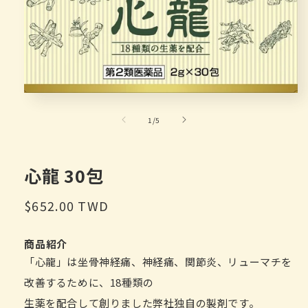
Open
media
1
of
1
/
5
in
modal
心龍 30包
Regular
$652.00 TWD
price
商品紹介
「心龍」は坐骨神経痛、神経痛、関節炎、リューマチを
改善するために、18種類の
生薬を配合して創りました弊社独自の製剤です。