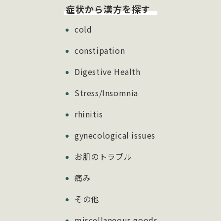
症状から漢方を探す
cold
constipation
Digestive Health
Stress/Insomnia
rhinitis
gynecological issues
お肌のトラブル
痛み
その他
miscellaneous goods