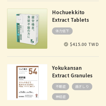
Hochuekkito
Extract Tablets
体力低下
Regular
$415.00 TWD
price
Yokukansan
Extract Granules
不眠症
歯ぎしり
神経症