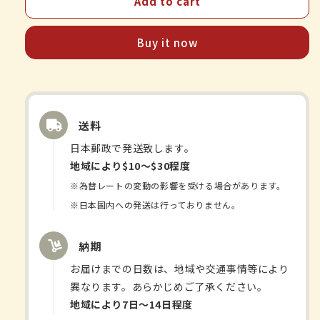
Add to cart
心
心
龍
龍
30
30
Buy it now
包
包
送料
日本郵政で発送致します。
地域により$10〜$30程度
※為替レートの変動の影響を受ける場合があります。
※日本国内への発送は行っておりません。
納期
お届けまでの日数は、地域や交通事情等により
異なります。あらかじめご了承ください。
地域により7日〜14日程度